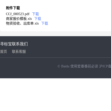
附件下载
CCf_000523.pdf
下载
商家报价模板.xls
下载
物资验收、出库单.xls
下载
寻标宝
联系我们
首页
联系客服
© Baidu
使用爱番番前必读
沪ICP备
NEW
HOT