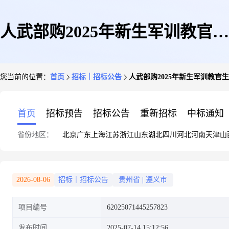
人武部购2025年新生军训教官生
您当前的位置：
首页
招标｜招标公告
人武部购2025年新生军训教官生活
活用品25-523竞价公告
首页
招标预告
招标公告
重新招标
中标通知
省份地区：
北京
广东
上海
江苏
浙江
山东
湖北
四川
河北
河南
天津
山
2026-08-06
招标｜招标公告
贵州省
|
遵义市
项目编号
62025071445257823
发布时间
2025-07-14 15:12:56