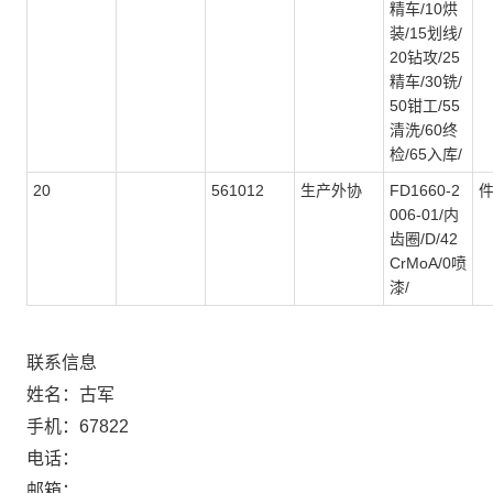
精车/10烘
装/15划线/
20钻攻/25
精车/30铣/
50钳工/55
清洗/60终
检/65入库/
20
561012
生产外协
FD1660-2
006-01/内
齿圈/D/42
CrMoA/0喷
漆/
联系信息
姓名：古军
手机：67822
电话：
邮箱：