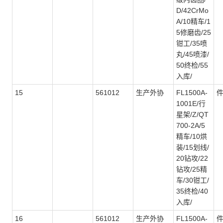
D/42CrMo
A/10精车/1
5修磨齿/25
钳工/35喷
丸/45喷漆/
50终检/55
入库/
15
561012
生产外协
FL1500A-
1001E/行
星架/Z/QT
700-2A/5
精车/10烘
装/15划线/
20钻攻/22
钻攻/25精
车/30钳工/
35终检/40
入库/
16
561012
生产外协
FL1500A-