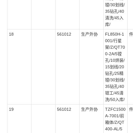
镗/30划线/
35钻孔/40
清洗/45入
库/
18
561012
生产外协
FL850H-1
001/行星
架/Z/QT70
0-2A/5镗
孔/10烘装/
15划线/20
钻孔/25精
镗/30划线/
35钻孔/40
钳工/45清
洗/50入库/
19
561012
生产外协
TZFC1500
A-7001/前
箱体/Z/QT
400-AL/5