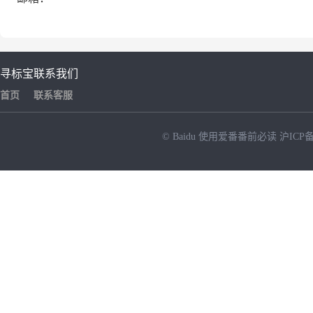
寻标宝
联系我们
首页
联系客服
© Baidu
使用爱番番前必读
沪ICP备
NEW
HOT