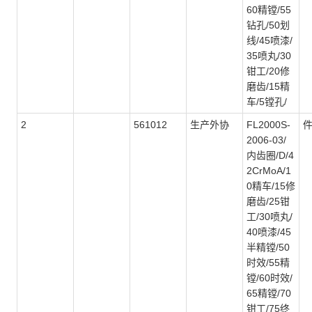
60精镗/55
钻孔/50划
线/45喷漆/
35喷丸/30
钳工/20修
磨齿/15精
车/5镗孔/
2
561012
生产外协
FL2000S-
2006-03/
内齿圈/D/4
2CrMoA/1
0精车/15修
磨齿/25钳
工/30喷丸/
40喷漆/45
半精镗/50
时效/55精
镗/60时效/
65精镗/70
钳工/75终