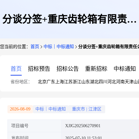
分谈分签+重庆齿轮箱有限责任
您当前的位置：
首页
中标｜中标通知
分谈分签+重庆齿轮箱有限责任公
公司+齿圈行星架委托加工0612-
首页
招标预告
招标公告
重新招标
中标通知
省份地区：
北京
广东
上海
江苏
浙江
山东
湖北
四川
河北
河南
天津
山
ZP的询价书的询价结果
2026-08-09
中标｜中标通知
重庆市
|
江津区
项目编号
XJJG202506270901
发布时间
2025-07-10 11:53:01