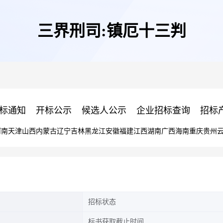
三界刑司:镇厄十三判
标通知
开标公示
候选人公示
企业招标查询
招标
河南
天津
山西
内蒙古
辽宁
吉林
黑龙江
安徽
福建
江西
湖南
广西
海南
重庆
贵州
招标状态
标书获取截止时间