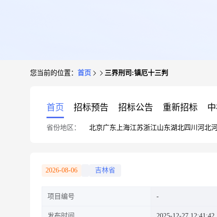
您当前的位置：
首页
三界刑司:镇厄十三判
首页
招标预告
招标公告
重新招标
中
省份地区：
北京
广东
上海
江苏
浙江
山东
湖北
四川
河北
2026-08-06
吉林省
项目编号
发布时间
2025-12-27 12:41:42