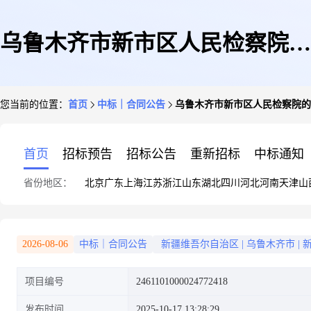
乌鲁木齐市新市区人民检察院的
您当前的位置：
首页
中标｜合同公告
乌鲁木齐市新市区人民检察院的
合同公告
首页
招标预告
招标公告
重新招标
中标通知
省份地区：
北京
广东
上海
江苏
浙江
山东
湖北
四川
河北
河南
天津
山
2026-08-06
中标｜合同公告
新疆维吾尔自治区
|
乌鲁木齐市
|
项目编号
2461101000024772418
发布时间
2025-10-17 13:28:29