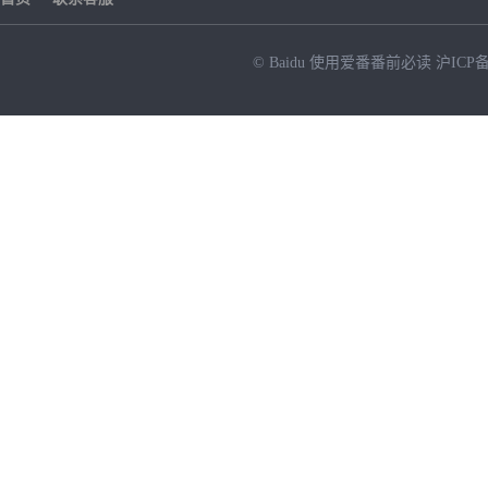
© Baidu
使用爱番番前必读
沪ICP备
NEW
HOT
暂时没有搜索结果…