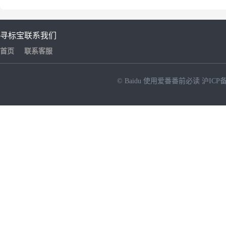
寻标宝
联系我们
首页
联系客服
© Baidu
使用爱番番前必读
沪ICP备
NEW
HOT
暂时没有搜索结果…