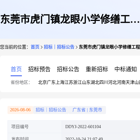
东莞市虎门镇龙眼小学修缮工程
您当前的位置：
首页
招标｜招标公告
东莞市虎门镇龙眼小学修缮工程
定点议价采购公告
首页
招标预告
招标公告
重新招标
中标通知
省份地区：
北京
广东
上海
江苏
浙江
山东
湖北
四川
河北
河南
天津
山
2026-08-06
招标｜招标公告
广东省
|
东莞市
项目编号
DDYJ-2022-601104
发布时间
2022-10-24 21:07:49