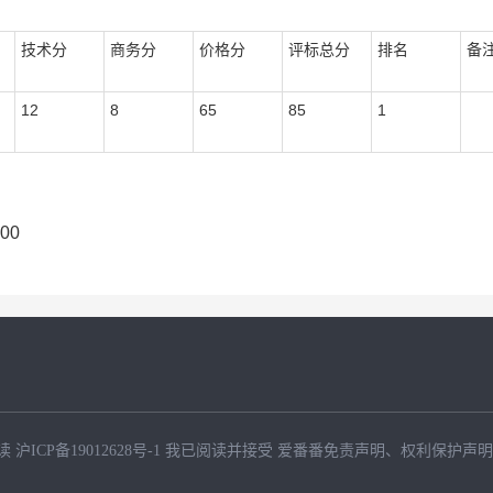
技术分
商务分
价格分
评标总分
排名
备
12
8
65
85
1
:00
读
沪ICP备19012628号-1
我已阅读并接受
爱番番免责声明
、
权利保护声明