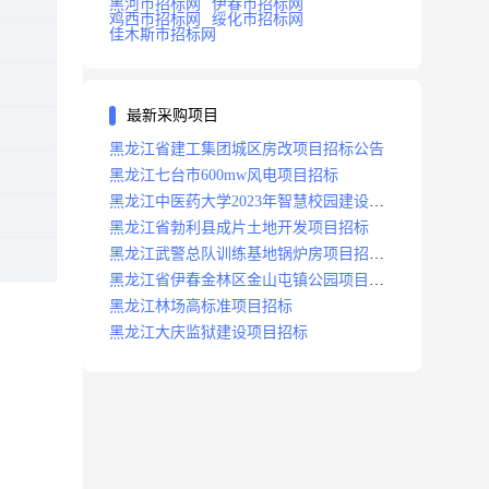
黑河市招标网
伊春市招标网
鸡西市招标网
绥化市招标网
佳木斯市招标网
最新采购项目
黑龙江省建工集团城区房改项目招标公告
黑龙江七台市600mw风电项目招标
黑龙江中医药大学2023年智慧校园建设项
目招标公告
黑龙江省勃利县成片土地开发项目招标
黑龙江武警总队训练基地锅炉房项目招标
公示
黑龙江省伊春金林区金山屯镇公园项目招
标公告
黑龙江林场高标准项目招标
黑龙江大庆监狱建设项目招标