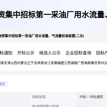
物资集中招标第一采油厂用水流量
级物资集中招标第一采油厂用水流量、气流量标准装置(二次)
标通知
开标公示
候选人公示
企业招标查询
招标
河南
天津
山西
内蒙古
辽宁
吉林
黑龙江
安徽
福建
江西
湖南
广西
海南
重庆
贵州
路区
招标状态
中标｜中标通知
标书获取截止时间