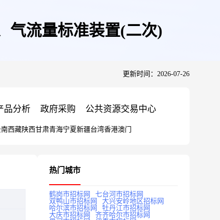
、气流量标准装置(二次)
更新时间：2026-07-26
产品分析
政府采购
公共资源交易中心
云南
西藏
陕西
甘肃
青海
宁夏
新疆
台湾
香港
澳门
热门城市
鹤岗市招标网
七台河市招标网
双鸭山市招标网
大兴安岭地区招标网
哈尔滨市招标网
牡丹江市招标网
大庆市招标网
齐齐哈尔市招标网