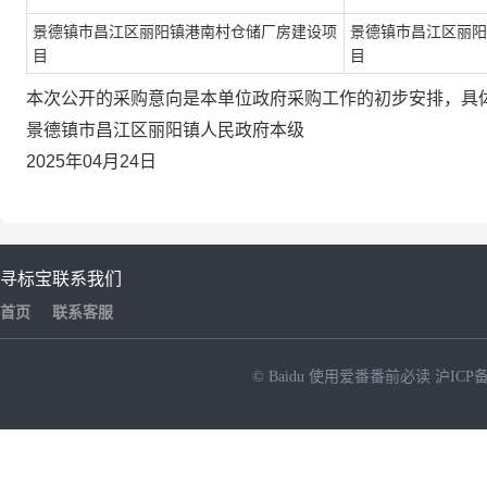
景德镇市昌江区丽阳镇港南村仓储厂房建设项
景德镇市昌江区丽阳
目
目
本次公开的采购意向是本单位政府采购工作的初步安排，具
景德镇市昌江区丽阳镇人民政府本级
2025年04月24日
寻标宝
联系我们
首页
联系客服
© Baidu
使用爱番番前必读
沪ICP备
NEW
HOT