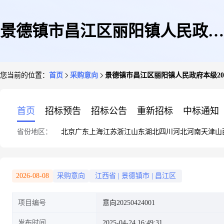
景德镇市昌江区丽阳镇人民政府
您当前的位置：
首页
采购意向
景德镇市昌江区丽阳镇人民政府本级2025年
本级2025年4至5月政府采购意向
首页
招标预告
招标公告
重新招标
中标通知
省份地区：
北京
广东
上海
江苏
浙江
山东
湖北
四川
河北
河南
天津
山
20250424001
2026-08-08
采购意向
江西省
|
景德镇市
|
昌江区
项目编号
意向20250424001
发布时间
2025-04-24 16:49:31