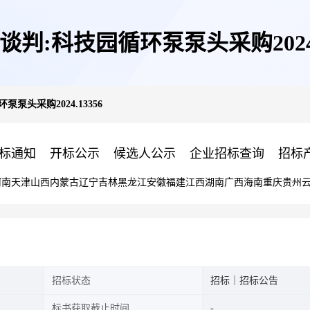
谈判:科技园循环泵泵头采购2024.1
泵头采购2024.13356
标通知
开标公示
候选人公示
企业招标查询
招标
河南
天津
山西
内蒙古
辽宁
吉林
黑龙江
安徽
福建
江西
湖南
广西
海南
重庆
贵州
招标状态
招标｜招标公告
标书获取截止时间