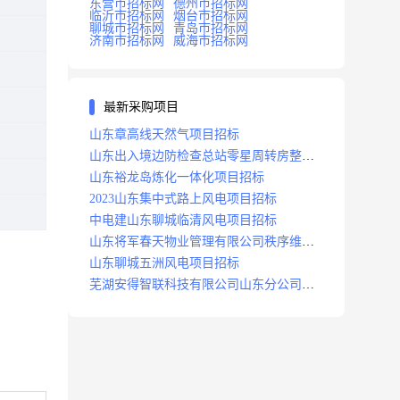
东营市招标网
德州市招标网
临沂市招标网
烟台市招标网
聊城市招标网
青岛市招标网
济南市招标网
威海市招标网
最新采购项目
山东章高线天然气项目招标
山东出入境边防检查总站零星周转房整修
项目招标中标
山东裕龙岛炼化一体化项目招标
2023山东集中式路上风电项目招标
中电建山东聊城临清风电项目招标
山东将军春天物业管理有限公司秩序维护
服务项目招标公告
山东聊城五洲风电项目招标
芜湖安得智联科技有限公司山东分公司济
南地区快递项目招标公告