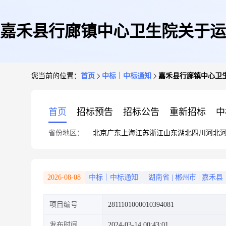
嘉禾县行廊镇中心卫生院关于运
您当前的位置：
首页
中标｜中标通知
嘉禾县行廊镇中心卫
首页
招标预告
招标公告
重新招标
中
省份地区：
北京
广东
上海
江苏
浙江
山东
湖北
四川
河北
2026-08-08
中标｜中标通知
湖南省
|
郴州市
|
嘉禾县
项目编号
2811101000010394081
发布时间
2024-03-14 00:43:01