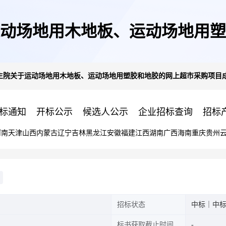
动场地用木地板、运动场地用塑
生院关于运动场地用木地板、运动场地用塑胶和地胶的网上超市采购项目
交公告
标通知
开标公示
候选人公示
企业招标查询
招标
河南
天津
山西
内蒙古
辽宁
吉林
黑龙江
安徽
福建
江西
湖南
广西
海南
重庆
贵州
招标状态
中标｜中
标书获取截止时间