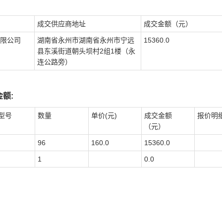
成交供应商地址
成交金额（元）
限公司
湖南省永州市湖南省永州市宁远
15360.0
县东溪街道朝头坝村2组1楼（永
连公路旁）
额:
型号
数量
单价(元)
成交金额
报价明
（元）
96
160.0
15360.0
1
0.0