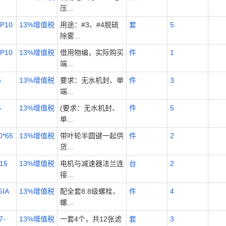
压...
P10
13%增值税
用途：#3、#4脱硫
套
5
除雾...
P10
13%增值税
借用物编，实际购买
件
1
端...
5
13%增值税
要求：无水机封、单
件
3
端...
5
13%增值税
(要求：无水机封、
件
5
单...
*65
13%增值税
带叶轮半圆键一起供
件
2
货...
15
13%增值税
电机与减速器法兰连
台
2
接...
IA
13%增值税
配全套8.8级螺栓、
件
4
螺...
7-
13%增值税
一套4个，共12张滤
套
3