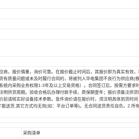
应商，报价慎重，询价可靠。在报价截止时间后，其报价即为真实有效，
货有质量问题或未及时履行合同的，将被列入华电集团不良行为供应商(
系统内采购业务权限1-3年及以上交易资格）。合同签订后，按需方要求
注明供货周期。验收合格后办理付款手续，质保期壹年；报价须备注供货
价前请核实好设备技术参数。急件询价请在报价时，须注明具体到货时间
才能送货,其它方式均无效(如：平台订单等)。无合同送货责任自负。2.所
采购清单