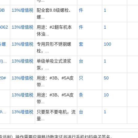
与...
9B
13%增值税
配全套8.8级螺栓、
件
1
螺...
062
13%增值税
用途：#2翻车机本
件
1
体油...
斗螺
13%增值税
专用异形不锈钢螺
套
100
栓，...
...
13%增值税
单级单吸立式渣浆
台
1
泵，...
20#
13%增值税
用途：#3B、#5A皮
只
50
带...
13%增值税
用途：#3B、#5A皮
条
10
带...
...
13%增值税
只要泵不要电机，流
台
1
量...
性谈判）操作需要应用移动数字证书进行手机扫码电子签名。