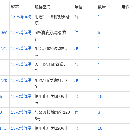
税率
规格型号
单位
数量
用途
13%增值税
用途：三期脱硫B磨
台
1
煤...
20W
13%增值税
5匹油液分离器.推
件
5
荐...
\21
13%增值税
配DU2620过滤机，
块
1
两...
13%增值税
入口DN150管道，
台
1
P...
\20
13%增值税
配2M25过滤机，2.
块
1
0...
5-
13%增值税
使用电压为380V电
台
15
压...
T-
13%增值税
与浆液接触部分220
套
3
5材...
...
13%增值税
使用电压为220V电
台
15