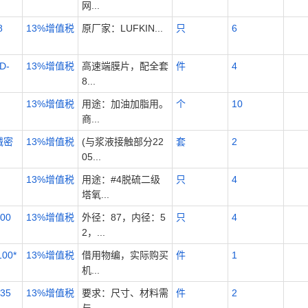
网...
8
13%增值税
原厂家：LUFKIN...
只
6
D-
13%增值税
高速端膜片，配全套
件
4
8...
13%增值税
用途：加油加脂用。
个
10
商...
械密
13%增值税
(与浆液接触部分22
套
2
05...
13%增值税
用途：#4脱硫二级
只
4
塔氧...
00
13%增值税
外径：87，内径：5
只
4
2，...
00*
13%增值税
借用物编，实际购买
件
1
机...
35
13%增值税
要求：尺寸、材料需
件
2