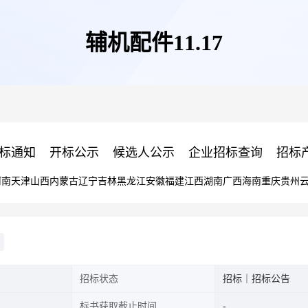
辅机配件11.17
标通知
开标公示
候选人公示
企业招标查询
招标
河南
天津
山西
内蒙古
辽宁
吉林
黑龙江
安徽
福建
江西
湖南
广西
海南
重庆
贵州
招标状态
招标｜招标公告
标书获取截止时间