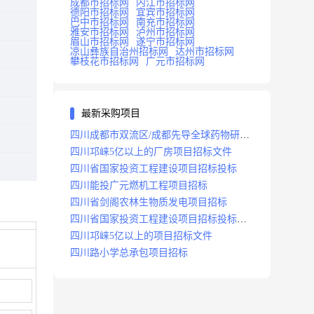
成都市招标网
内江市招标网
德阳市招标网
宜宾市招标网
巴中市招标网
南充市招标网
雅安市招标网
泸州市招标网
眉山市招标网
遂宁市招标网
凉山彝族自治州招标网
达州市招标网
攀枝花市招标网
广元市招标网
最新采购项目
四川成都市双流区/成都先导全球药物研发
生产基地(一期)(dj)项目招标标段
四川邛崃5亿以上的厂房项目招标文件
四川省国家投资工程建设项目招标投标
四川能投广元燃机工程项目招标
四川省剑阁农林生物质发电项目招标
四川省国家投资工程建设项目招标投标
2008年版
四川邛崃5亿以上的项目招标文件
四川路小学总承包项目招标