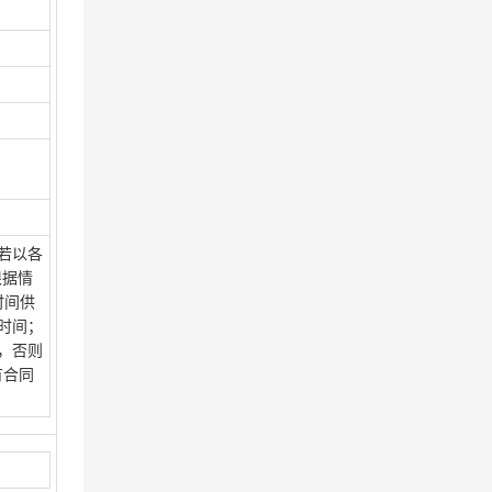
若以各
根据情
时间供
时间；
，否则
有合同