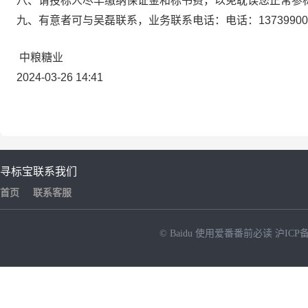
八、请投标人尽早缴纳保证金和标书费，以免耽误您正常参
九、有意者可与吴磊联系，业务联系电话：电话：137399008
中粮糖业
2024-03-26 14:41
寻标宝
联系我们
首页
联系客服
© Baidu
使用爱番番前必读
沪ICP备
NEW
HOT