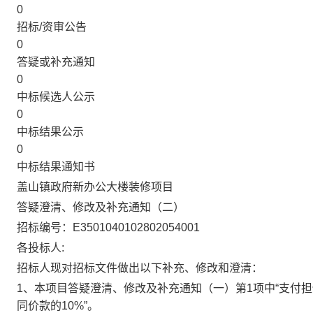
0
招标/资审公告
0
答疑或补充通知
0
中标候选人公示
0
中标结果公示
0
中标结果通知书
盖山镇政府新办公大楼装修项目
答疑澄清、修改及补充通知
（
二
）
招标编号：
E3501040102802054001
各投标人
:
招标人现对招标文件做出以下
补充、修改和
澄清：
1、本项目
答疑澄清、修改及补充通知
（
一
）
第
1项中“
支付担
同价款的
10%
”。