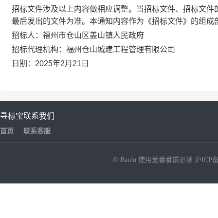
招标文件涉及以上内容做相应调整
。
当招标文件、招标文件
最后发出的文件为准。本
通知
内容作为《招标文件》的组成
招标人：
福州市仓山区盖山镇人民政府
招
标代理机构：
福州仓山城建工程管理有限公司
日期：
20
25
年
2
月
21
日
寻标宝
联系我们
首页
联系客服
© Baidu
使用爱番番前必读
沪ICP备
NEW
HOT