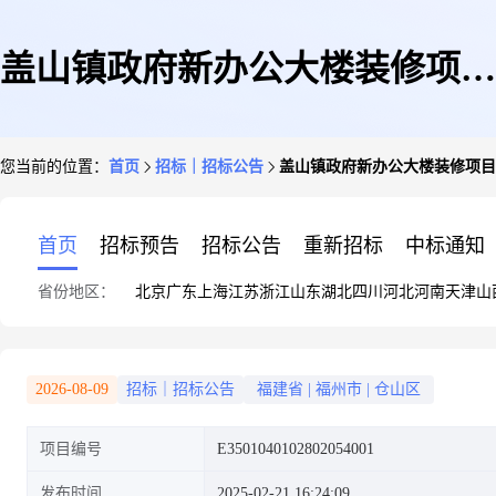
盖山镇政府新办公大楼装修项目
您当前的位置：
首页
招标｜招标公告
盖山镇政府新办公大楼装修项目
补充通知(二)
首页
招标预告
招标公告
重新招标
中标通知
省份地区：
北京
广东
上海
江苏
浙江
山东
湖北
四川
河北
河南
天津
山
2026-08-09
招标｜招标公告
福建省
|
福州市
|
仓山区
项目编号
E3501040102802054001
发布时间
2025-02-21 16:24:09