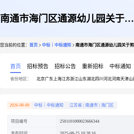
南通市海门区通源幼儿园关于剪
您当前的位置：
首页
中标｜中标通知
南通市海门区通源幼儿园关于剪
刀的网上商城采购项目成交公告
首页
招标预告
招标公告
重新招标
中标通知
省份地区：
北京
广东
上海
江苏
浙江
山东
湖北
四川
河北
河南
天津
山
2026-08-09
中标｜中标通知
江苏省
|
南通市
|
海门区
项目编号
2501101000023666344
发布时间
2025-08-25 10:28:16