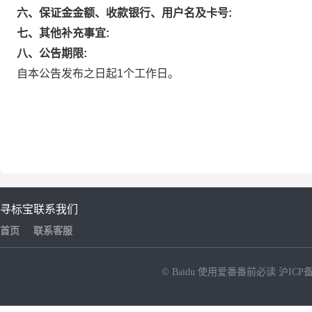
六、保证金金额、收款银行、用户名及卡号:
七、其他补充事宜:
八、公告期限:
自本公告发布之日起1个工作日。
寻标宝
联系我们
首页
联系客服
© Baidu
使用爱番番前必读
沪ICP备
NEW
HOT