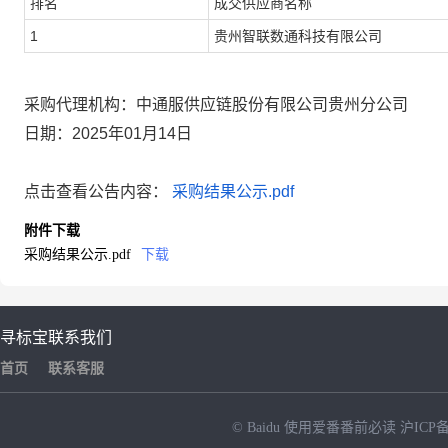
排名
成交供应商名称
1
贵州智联数通科技有限公司
采购
代理机构：
中通服供应链股份有限公司贵州分公司
日期：
20
25
年
01
月
14
日
点击查看公告内容：
采购结果公示.pdf
附件下载
采购结果公示.pdf
下载
寻标宝
联系我们
首页
联系客服
© Baidu
使用爱番番前必读
沪ICP备