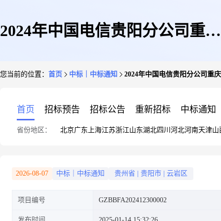
2024年中国电信贵阳分公司重庆
您当前的位置：
首页
中标｜中标通知
2024年中国电信贵阳分公司重
银行wifi覆盖维护服务采购询比
首页
招标预告
招标公告
重新招标
中标通知
省份地区：
北京
广东
上海
江苏
浙江
山东
湖北
四川
河北
河南
天津
山
结果公示
2026-08-07
中标｜中标通知
贵州省
|
贵阳市
|
云岩区
项目编号
GZBBFA202412300002
发布时间
2025-01-14 15:32:26