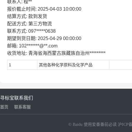
联系人:
程**
报价截止时间:
2025-04-03 10:00:00
结算方式:
款到发货
配送方式:
第三方物流
联系方式:
097*****0638
期望到货日期:
2025-04-29 00:00:00
邮箱:
102*******@**.com
收货地址:
青海省海西蒙古族藏族自治州*********
1
其他各种化学原料及化学产品
寻标宝
联系我们
首页
联系客服
© Baidu
使用爱番番前必读
沪ICP备