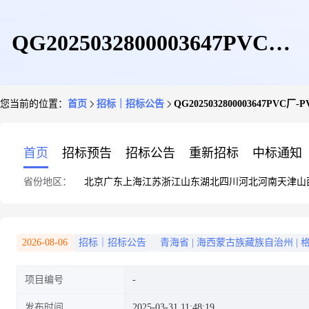
QG2025032800003647PVC厂-
您当前的位置：
首页
招标｜招标公告
QG2025032800003647PV
PVC二车间化工原料
首页
招标预告
招标公告
重新招标
中标通知
省份地区：
北京
广东
上海
江苏
浙江
山东
湖北
四川
河北
河南
天津
山
2026-08-06
招标｜招标公告
青海省
|
海西蒙古族藏族自治州
|
项目编号
发布时间
2025-03-31 11:48:19