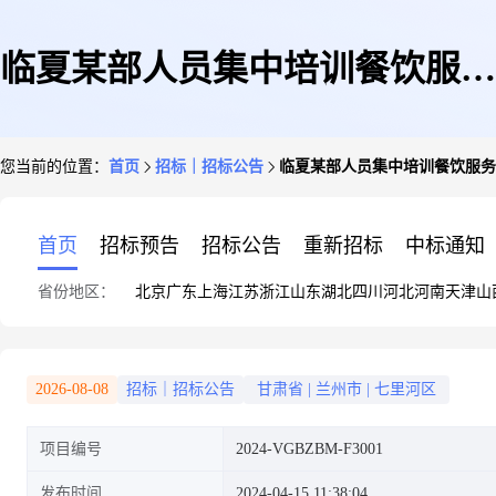
临夏某部人员集中培训餐饮服务
您当前的位置：
首页
招标｜招标公告
临夏某部人员集中培训餐饮服务
项目竞争性谈判公告
首页
招标预告
招标公告
重新招标
中标通知
省份地区：
北京
广东
上海
江苏
浙江
山东
湖北
四川
河北
河南
天津
山
2026-08-08
招标｜招标公告
甘肃省
|
兰州市
|
七里河区
项目编号
2024-VGBZBM-F3001
发布时间
2024-04-15 11:38:04