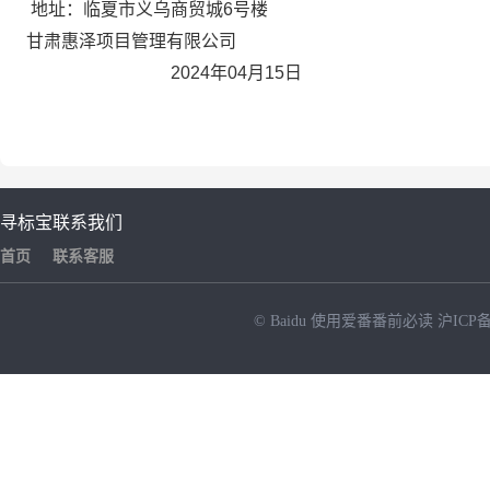
地址：临夏市义乌商贸城6号楼
甘肃惠泽项目管理有限公司
2024年04月15日
寻标宝
联系我们
首页
联系客服
© Baidu
使用爱番番前必读
沪ICP备
NEW
HOT