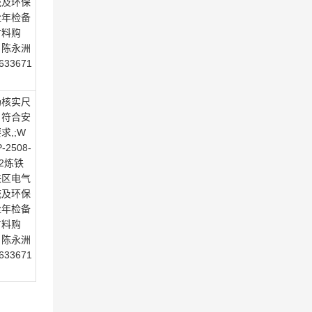
统及环保
尘年检备
材料购
，陈永洲
633671
场核实尺
，符合安
求,;W
-2508-
62炼铁
铁区电气
统及环保
尘年检备
材料购
，陈永洲
633671