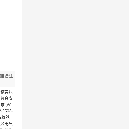
项目备注
场核实尺
，符合安
求,;W
-2508-
62炼铁
铁区电气