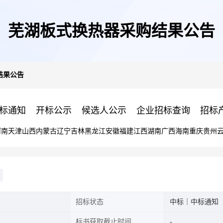
芜湖板式换热器采购结果公告
结果公告
标通知
开标公示
候选人公示
企业招标查询
招标
河南
天津
山西
内蒙古
辽宁
吉林
黑龙江
安徽
福建
江西
湖南
广西
海南
重庆
贵州
招标状态
中标｜中标通知
标书获取截止时间