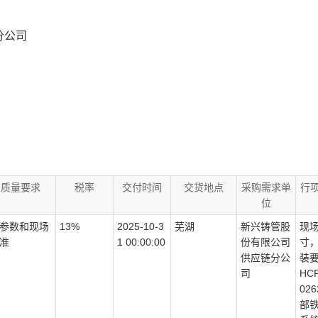
分公司
质量要求
税率
交付时间
交货地点
采购需求单
行
位
参数和现场
13%
2025-10-3
芜湖
新兴铸管股
现
准
1 00:00:00
份有限公司
寸
供应链分公
装要
司
HCP
02
部