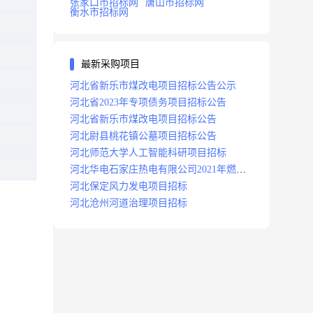
张家口市招标网
唐山市招标网
衡水市招标网
最新采购项目
河北省新乐市煤改电项目招标公告公示
河北省2023年专项债务项目招标公告
河北省新乐市煤改电项目招标公告
河北尉县桃花镇公墓项目招标公告
河北师范大学人工智能科研项目招标
河北华电石家庄热电有限公司2021年燃料
分场辅助运行项目招标公告
河北保定风力发电项目招标
河北沧州河道治理项目招标