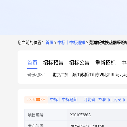
您当前的位置：
首页
中标｜中标通知
芜湖板式换热器采购
首页
招标预告
招标公告
重新招标
中
省份地区：
北京
广东
上海
江苏
浙江
山东
湖北
四川
河北
2026-08-06
中标｜中标通知
河北省
|
邯郸市
|
武安市
项目编号
XJ0105286A
发布时间
2025-09-23 12:03:50