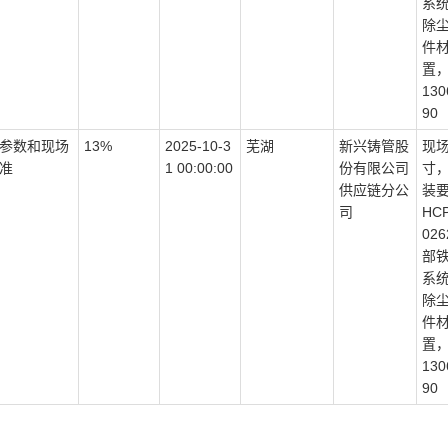
系
除
件
置
130
90
参数和现场
13%
2025-10-3
芜湖
新兴铸管股
现
准
1 00:00:00
份有限公司
寸
供应链分公
装要
司
HCP
02
部
系
除
件
置
130
90