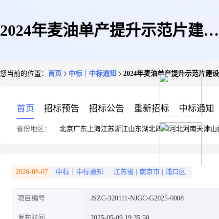
2024年麦油单产提升示范片建设
您当前的位置：
首页
中标｜中标通知
2024年麦油单产提升示范片建
项目中标公告采购包1
首页
招标预告
招标公告
重新招标
中标通知
省份地区：
北京
广东
上海
江苏
浙江
山东
湖北
四川
河北
河南
天津
山
2026-08-07
中标｜中标通知
江苏省
|
南京市
|
浦口区
项目编号
JSZC-320111-NJGC-G2025-0008
发布时间
2025-05-09 19:35:50