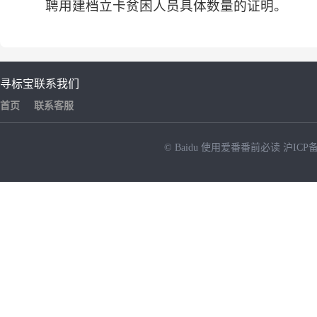
聘用建档立卡贫困人员具体数量的证明。
寻标宝
联系我们
首页
联系客服
© Baidu
使用爱番番前必读
沪ICP备
NEW
HOT