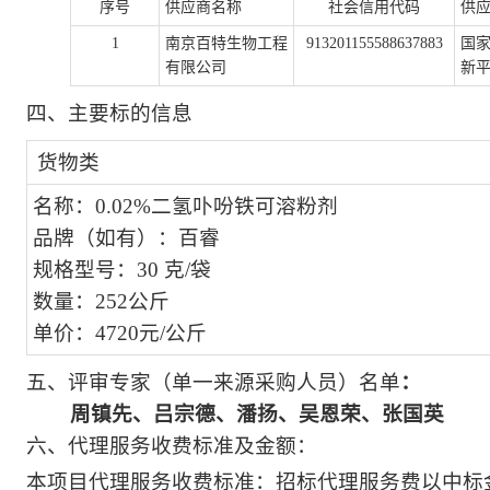
序号
供应商名称
社会信用代码
供
1
南京百特生物工程
913201155588637883
国
有限公司
新平
四、主要标的信息
货物类
名称：0.02%二氢卟吩铁可溶粉剂
品牌（如有）：百睿
规格型号：30 克/袋
数量：252公斤
单价：4720元/公斤
五、评审专家（单一来源采购人员）名单
：
周镇先、吕宗德、潘扬、吴恩荣、张国英
六、
代理服务收费标准及金额：
本项目代理服务收费标准：招标代理服务费以中标