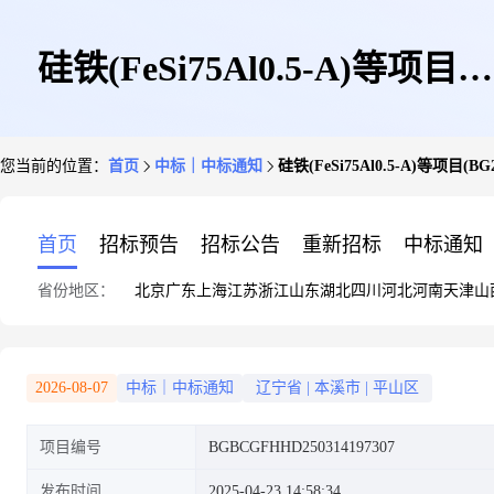
硅铁(FeSi75Al0.5-A)等项目
您当前的位置：
首页
中标｜中标通知
硅铁(FeSi75Al0.5-A)等项目(BG2
(BG2025030031)
首页
招标预告
招标公告
重新招标
中标通知
省份地区：
北京
广东
上海
江苏
浙江
山东
湖北
四川
河北
河南
天津
山
2026-08-07
中标｜中标通知
辽宁省
|
本溪市
|
平山区
项目编号
BGBCGFHHD250314197307
发布时间
2025-04-23 14:58:34