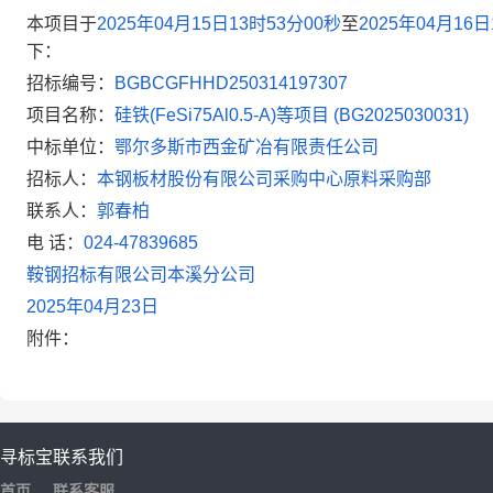
本项目于
2025年04月15日13时53分00秒
至
2025年04月16
下：
招标编号：
BGBCGFHHD250314197307
项目名称：
硅铁(FeSi75Al0.5-A)等项目 (BG2025030031)
中标单位：
鄂尔多斯市西金矿冶有限责任公司
招标人：
本钢板材股份有限公司采购中心原料采购部
联系人：
郭春柏
电
话：
024-47839685
鞍钢招标有限公司本溪分公司
2025
年
04
月
23
日
附件：
寻标宝
联系我们
首页
联系客服