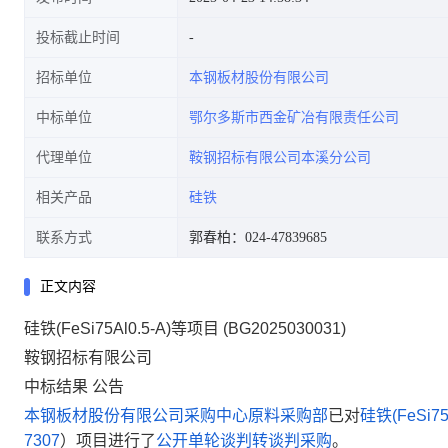
投标截止时间
招标单位
本钢板材股份有限公司
中标单位
鄂尔多斯市西金矿冶有限责任公司
代理单位
鞍钢招标有限公司本溪分公司
相关产品
硅铁
联系方式
郭春柏：024-47839685
正文内容
硅铁(FeSi75Al0.5-A)等项目 (BG2025030031)
鞍钢招标有限公司
中标结果
公告
本钢板材股份有限公司采购中心原料采购部
已对
硅铁(FeSi75
7307
）
项目进行了
公开单轮谈判转谈判采购
。