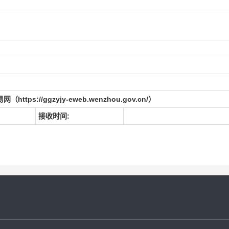
ps://ggzyjy-eweb.wenzhou.gov.cn/）
接收时间: