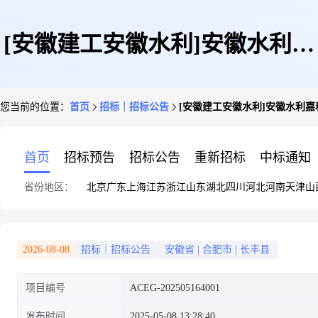
[安徽建工安徽水利]安徽水利嘉
您当前的位置：
首页
招标｜招标公告
[安徽建工安徽水利]安徽水利
和机电长丰县下塘镇保障性租赁
首页
招标预告
招标公告
重新招标
中标通知
省份地区：
北京
广东
上海
江苏
浙江
山东
湖北
四川
河北
河南
天津
山
住房建设项目施工总承包项目水
2026-08-08
招标｜招标公告
安徽省
|
合肥市
|
长丰县
项目编号
ACEG-202505164001
电安装消防专业分包开关灯具标
发布时间
2025-05-08 13:28:40