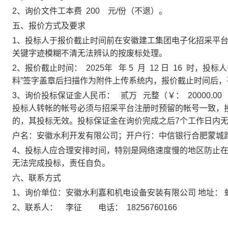
2
、
询价
文件
工本
费
200
元
/份（不退）
。
五
、报价方式及要求
1、投标人于
报
价
截止
时间
前
在安徽建工集团
电子化招采
平
关键字迹模糊不清无法辨认的按废标处理。
2
、
报价截止时间：
2025年
年
5
月
12
日
16
时，投标人
料
”签字盖章后扫描
作为附件
上传
系统内
，
报价
截止
时间
后
，
3
、
询价
投标保证金人民币：
贰万
元整
（
￥：
20000.00
投标人转帐的帐号必须与招采平台注册时预留的帐号一致，
的，其投标无效。
投标保证金在询价完成之后
7个工作日内
户名：安徽水利开发有限公司；开户行：中信银行合肥蒙城
4、投标人应合理安排时间，特别是网络速度慢的地区防止
无法完成投标，责任自负。
六
、联系方式
1、询价单位：
安徽水利嘉和机电设备安装有限公司
地址：
2
、联系人：
李征
电话：
18256760166