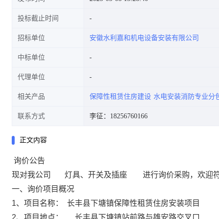
投标截止时间
招标单位
安徽水利嘉和机电设备安装有限公司
段1采购公告
中标单位
代理单位
相关产品
保障性租赁住房建设
水电安装消防专业分
联系方式
李征：18256760166
正文内容
询价公告
现对
我
公司
灯具、开关及插座
进行询价
采购
，欢迎
一、
询价
项目概况
1、项目名称：
长丰县下塘镇保障性租赁住房
安装项目
2
、项目地点：
长丰县下塘镇站前路与雄安路交叉口