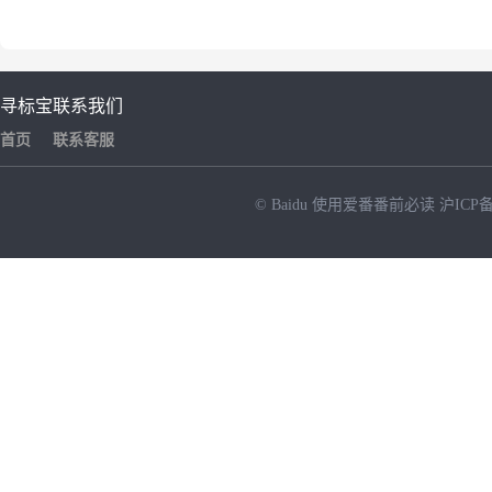
寻标宝
联系我们
首页
联系客服
© Baidu
使用爱番番前必读
沪ICP备
NEW
HOT