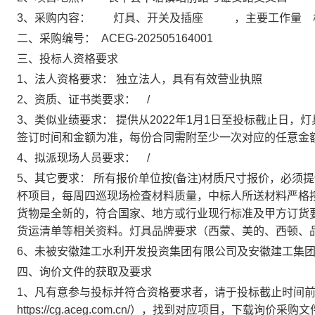
3、采购
内容：
灯具、开关及插座
，
主要工作量
二、采购
编号：
ACEG-202505164001
三
、
投标人
资格要求
1、
法人资格要求：
独立法人，具有有效营业执照
2、
资质、证书类要求：
/
3、
类似业绩要求：
提供从
2022年1月1日至投标截止日，
签订时间和金额为准，每份合同需附至少一次对应的任意金
4、
拟派现场人员要求
：
/
5、
其它要求：
所有报价单位按
(备注)材质尺寸报价，必须
杯
项目，每周
四
巡现场检査材料质量，中标人所送
材料
严格
货物是全新的
，
符合国家、地方或行业现行标准及甲方订货
货运清单
等
相关资料
。
灯具品牌要求（西蒙、美的、西顿、
6、未被安徽建工水利开发投资集团有限公司及安徽建工集
四
、询价文件的获取及要求
1、凡有意参与投标并符合资格要求者，请于投标截止时间
https://cg.aceg.com.cn/
）
，找到对应项目，下载询价采购文