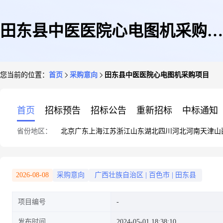
田东县中医医院心电图机采购项
您当前的位置：
首页
采购意向
田东县中医医院心电图机采购项目
目
首页
招标预告
招标公告
重新招标
中标通知
省份地区：
北京
广东
上海
江苏
浙江
山东
湖北
四川
河北
河南
天津
山
2026-08-08
采购意向
广西壮族自治区
|
百色市
|
田东县
项目编号
发布时间
2024-05-01 18:38:10