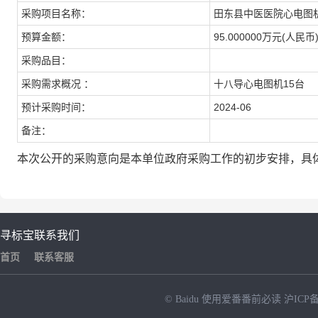
采购项目名称：
田东县中医医院心电图
预算金额：
95.000000万元(人民币
采购品目：
采购需求概况 ：
十八导心电图机15台
预计采购时间：
2024-06
备注：
本次公开的采购意向是本单位政府采购工作的初步安排，具
寻标宝
联系我们
首页
联系客服
© Baidu
使用爱番番前必读
沪ICP备