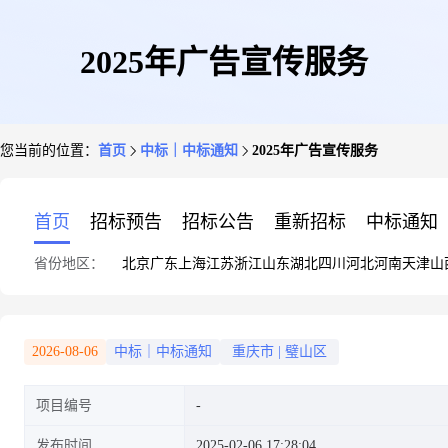
2025年广告宣传服务
您当前的位置：
首页
中标｜中标通知
2025年广告宣传服务
首页
招标预告
招标公告
重新招标
中标通知
省份地区：
北京
广东
上海
江苏
浙江
山东
湖北
四川
河北
河南
天津
山
2026-08-06
中标｜中标通知
重庆市
|
璧山区
项目编号
发布时间
2025-02-06 17:28:04