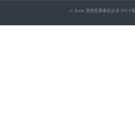
© Baidu
使用爱番番前必读
沪ICP备
NEW
HOT
暂时没有搜索结果…