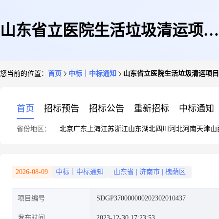
山东省立医院生活垃圾清运项目
您当前的位置：
首页
中标｜中标通知
山东省立医院生活垃圾清运项目
中标(成交)公告
首页
招标预告
招标公告
重新招标
中标通知
省份地区：
北京
广东
上海
江苏
浙江
山东
湖北
四川
河北
河南
天津
山
2026-08-09
中标｜中标通知
山东省
|
济南市
|
槐荫区
项目编号
SDGP370000000202302010437
发布时间
2023-12-30 17:23:53