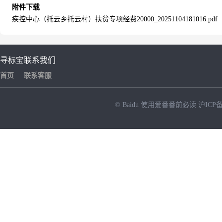
附件下载
疾控中心（托云乡托云村）扶贫专项经费20000_20251104181016.pdf
寻标宝
联系我们
首页
联系客服
© Baidu
使用爱番番前必读
沪ICP备
NEW
HOT