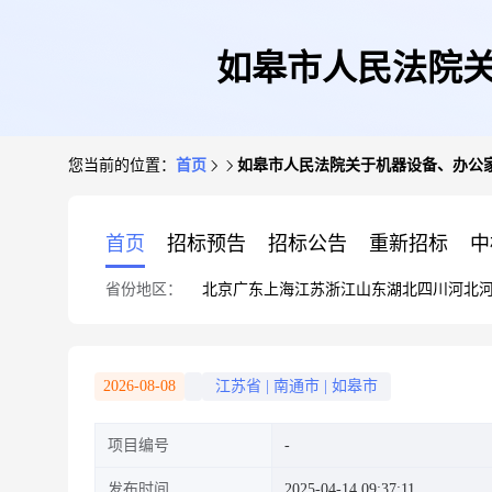
如皋市人民法院关
您当前的位置：
首页
如皋市人民法院关于机器设备、办公家
首页
招标预告
招标公告
重新招标
中
省份地区：
北京
广东
上海
江苏
浙江
山东
湖北
四川
河北
2026-08-08
江苏省
|
南通市
|
如皋市
项目编号
发布时间
2025-04-14 09:37:11