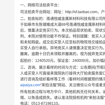
一、网络司法拍卖平台：
司法拍卖平台网站：网址：
http://sf.taobao.com
，户
二、拍卖标的：
南通悦威金属新材料科技有限公司
于
如皋市东陈镇雉成大道
69
号南通悦威金属新材料
后，慎重决定竞买行为。本次拍品现状拍卖、现状
判，本院对使用功能不作保证。特别提醒：竞买人
和未知瑕疵。成交后买受人应至标的物现场交接拍
买受人自行承担。异地竞买人请慎重决定竞买行为
搬离，逾期十日仍未领取并搬离的，视为抛弃竞买
起拍价：
1240520
元
，保证金：
240000
元
，加价幅
三、咨询、展示看样的时间与方式：公告期间
(
节假
人或买受人可直接来我院执行接待大厅拍卖服务窗
进行咨询及组织看样等工作（看样时间根据预约情
aipaiya.com
“来拍法服”网站、关注微信公众号或者
所有拍卖过程与地方中介、其他机构无任何关系，
惕，以免造成损失。请认准法院授权机构“来拍法服
电话：
0513-87198110
。