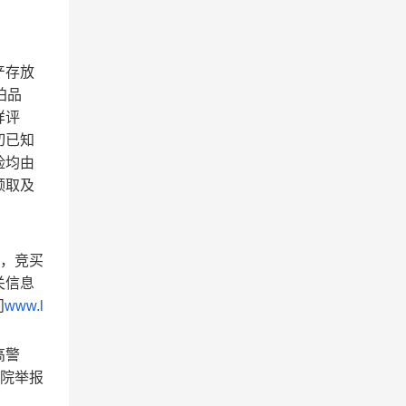
产
存放
拍品
样评
切已知
险均由
领取及
，竞买
关信息
问
www.l
高警
法院举报