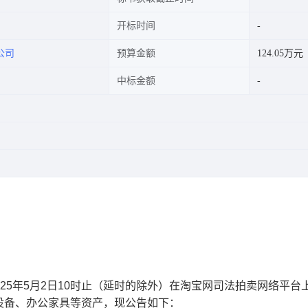
开标时间
公司
预算金额
124.05万元
中标金额
25
年
5
月
2
日
10
时止（延时的除外）在淘宝网司法拍卖网络平台
设备、办公家具等资产
，现公告如下：