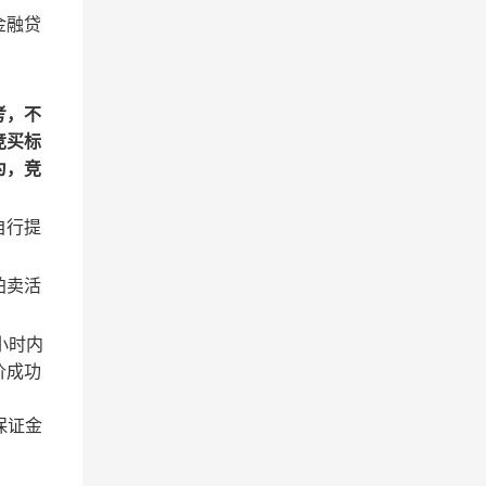
金融贷
考，不
竞买标
为，竞
自行提
拍卖活
小时内
价成功
保证金