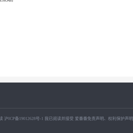
读
沪ICP备19012628号-1
我已阅读并接受
爱番番免责声明
、
权利保护声明