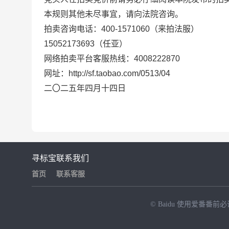
本规则其他未尽事宜，请向法院咨询。
拍卖咨询电话：
400-1571060
（来拍法服）
15052173693
（任亚）
网络拍卖平台客服热线：
4008222870
网址：
http://sf.taobao.com/0513/04
二
〇
二
五
年四月十四日
寻标宝
联系我们
首页
联系客服
© Baidu
使用爱番番前必