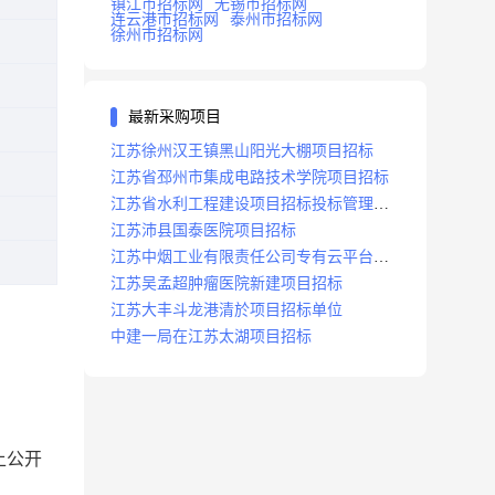
镇江市招标网
无锡市招标网
连云港市招标网
泰州市招标网
徐州市招标网
最新采购项目
江苏徐州汉王镇黑山阳光大棚项目招标
江苏省邳州市集成电路技术学院项目招标
江苏省水利工程建设项目招标投标管理办
法
江苏沛县国泰医院项目招标
江苏中烟工业有限责任公司专有云平台扩
容项目招标
江苏吴孟超肿瘤医院新建项目招标
江苏大丰斗龙港清於项目招标单位
中建一局在江苏太湖项目招标
上公开