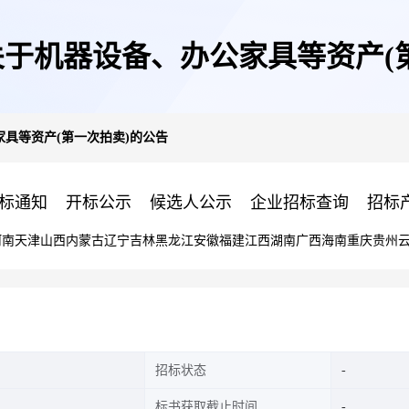
于机器设备、办公家具等资产(
具等资产(第一次拍卖)的公告
标通知
开标公示
候选人公示
企业招标查询
招标
河南
天津
山西
内蒙古
辽宁
吉林
黑龙江
安徽
福建
江西
湖南
广西
海南
重庆
贵州
招标状态
标书获取截止时间