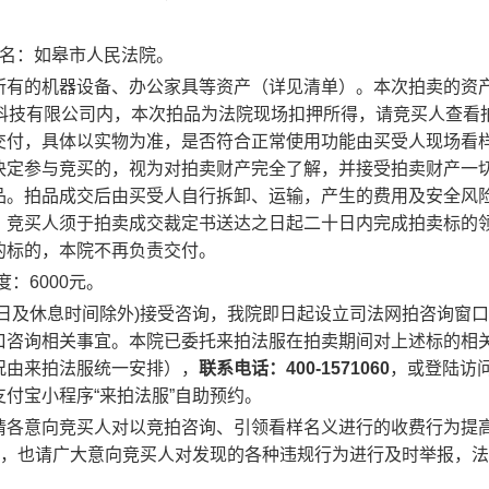
名：如皋市人民法院。
所有的机器设备、办公家具等资产（详见清单）。本次拍卖的资
科技有限公司内，
本次拍品为法院现场扣押所得，请竞买人查看
交付，具体以实物为准，是否符合正常使用功能由买受人现场看
决定参与竞买的，视为对拍卖财产完全了解，并接受拍卖财产一
品。拍品成交后由买受人自行拆卸、运输，产生的费用及安全风
。竞买人须于拍卖成交裁定书送达之日起二十日内完成拍卖标的
的标的，本院不再负责交付。
度：
6000
元。
日及休息时间除外
)
接受咨询，我院即日起设立司法网拍咨询窗口
口咨询相关事宜。本院已委托来拍法服在拍卖期间对上述标的相
况由来拍法服统一安排），
联系电话：
400-1571060
，或登陆访
支付宝小程序“来拍法服”自助预约。
请各意向竞买人对以竞拍咨询、引领看样名义进行的收费行为提
”，也请广大意向竞买人对发现的各种违规行为进行及时举报，