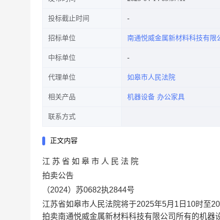
投标截止时间
招标单位
南通悦威金属新材料科技有限
中标单位
代理单位
如皋市人民法院
相关产品
机器设备
办公家具
联系方式
正文内容
江 苏 省 如 皋 市 人 民 法 院
拍卖公告
（
2024
）苏
0682
执
2844
号
江苏省如皋市人民法院将于
2025
年
5
月
1
日
10
时至
20
拍卖
南通悦威金属新材料科技有限公司所有的机器