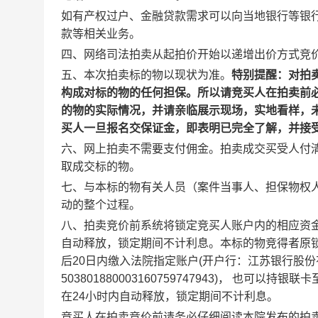
如有产权过户、金融贷款需求可以向当地银行等银
款等相关业务。
四、网络司法拍卖从起拍价开始以递增出价方式竞
五、本次拍卖标的物以现状为准。
特别提醒：对拍
构成对标的物的任何担保。所以请竞买人在拍卖前
的物的实际情况，并请亲临展示现场，实地看样，
买人一旦报名交保证金，即表明已完全了解，并接
六、网上拍卖不需要支付佣金。拍卖成交买受人付
取成交标的物。
七、与本标的物有关人员（案件当事人、担保物权
动的整个过程。
八、拍卖竞价前系统将锁定竞买人账户内的相应资
自动释放，锁定期间不计利息。本标的物竞得者原
后
20
日内
缴入法院指定账户
(
开户行：江苏银行股份
503801880003160759747943)
， 也可以持银联
在
24
小时内自动释放，锁定期间不计利息。
竞买人在拍卖竞价前请务必仔细阅读本院发布的拍