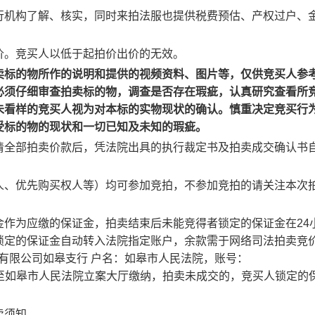
行机构了解、核实，同时来拍法服也提供税费预估、产权过户、
价。竞买人以低于起拍价出价的无效。
卖标的物所作的说明和提供的视频资料、图片等，仅供竞买人参
必须仔细审查拍卖标的物，调查是否存在瑕疵，认真研究查看所
未看样的竞买人视为对本标的实物现状的确认。慎重决定竞买行
受标的物的现状和一切已知及未知的瑕疵。
清全部拍卖价款后，凭法院出具的执行裁定书及拍卖成交确认书
人、优先购买权人等）均可参加竞拍，不参加竞拍的请关注本次
金作为应缴的保证金，拍卖结束后未能竞得者锁定的保证金在
24
锁定的保证金自动转入法院指定账户，
余款需于网络司法拍卖竞
有限公司如皋支行 户名：如皋市人民法院，账号：
卡至如皋市人民法院立案大厅缴纳，拍卖未成交的，竞买人锁定的
卖须知。