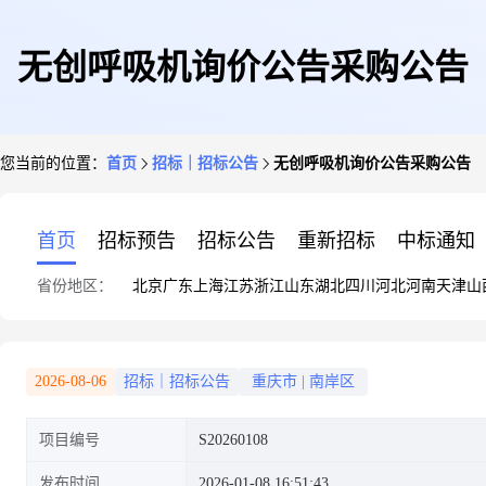
无创呼吸机询价公告采购公告
您当前的位置：
首页
招标｜招标公告
无创呼吸机询价公告采购公告
首页
招标预告
招标公告
重新招标
中标通知
省份地区：
北京
广东
上海
江苏
浙江
山东
湖北
四川
河北
河南
天津
山
2026-08-06
招标｜招标公告
重庆市
|
南岸区
项目编号
S20260108
发布时间
2026-01-08 16:51:43