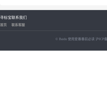
寻标宝
联系我们
首页
联系客服
© Baidu
使用爱番番前必读
沪ICP备
NEW
HOT
暂时没有搜索结果…