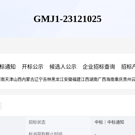
GMJ1-23121025
标通知
开标公示
候选人公示
企业招标查询
招标
河南
天津
山西
内蒙古
辽宁
吉林
黑龙江
安徽
福建
江西
湖南
广西
海南
重庆
贵州
招标状态
中标｜中标通知
标书获取截止时间