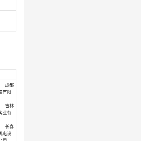
： 成都
技有限
： 吉林
实业有
： 长春
机电设
公司