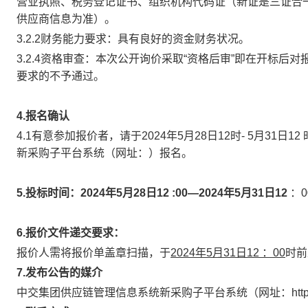
营业执照、税务登记证书、组织机构代码证（新证是三证合
供应商信息为准）。
3.2.2财务能力要求：具有良好的资金财务状况。
3.2.4资格审查：本次公开询价采取“资格后审”即在开标
要求的不予通过。
4.
报名确认
4.1有意参加报价者，请于2024年5月28日12时- 5月31日
新采购子平台系统
（网址：
）
报名
。
5.
投
标时间：
20
24
年
5
月
28
日
12
:00—2
024
年
5
月
31
日
12
：
6.报价文件递交要求：
报价人需将报价单盖章扫描，于
2024年5月31日12 ：00
时前
7.
发布公告的媒介
中交集团供应链管理信息系统新采购子平台系统
（网址：
ht