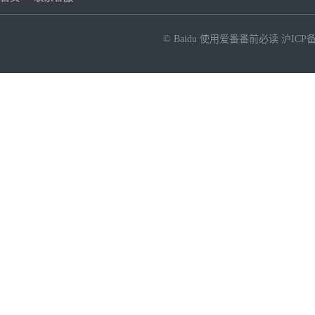
© Baidu
使用爱番番前必读
沪ICP备
NEW
HOT
暂时没有搜索结果…