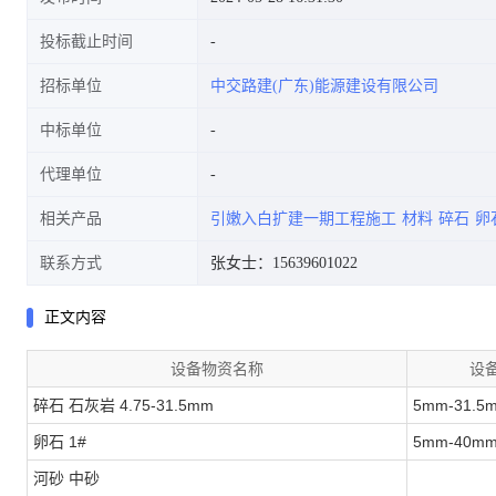
投标截止时间
招标单位
中交路建(广东)能源建设有限公司
中标单位
代理单位
相关产品
引嫩入白扩建一期工程施工
材料
碎石
卵
联系方式
张女士：15639601022
正文内容
设备物资名称
设
碎石 石灰岩 4.75-31.5mm
5mm-31.5
卵石 1#
5mm-40m
河砂 中砂