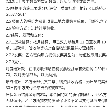
2.3.2以上表中数量为暂定数量，以实际收货数量为准。
2.4根据甲方施工要求分批进货。质量标准：执行《公路桥涵施工
SL677-2014。
2.5 报价人的报价为货到项目工地含税综合单价，已经包
2.6 验收方式：过磅计量验收。
2.7结算、发票和支付：
2.7.1货款结算：按月结算，甲乙双方以每月
11
日至次月
10
单、过磅单、验收单等核对合格物资数量并办理结算。
2.7.2
发票
：
乙方需向甲方提供发票类型为：增值税专用发票
2.7.3支付：
月度结算款：在甲方收到增值税发票经验票有效后的￡30日 
70，
次月支付
27%，以此类推。
最终结算：乙方全部供货完毕、物资验收合格且无质量或其
30日内甲方支付至结算价款的97%。
质保金为结算金额的
3
%
，本合同约定的质保期满后，经乙方
无息返还。若乙方所提交的质量保证金不足以支付其应支付