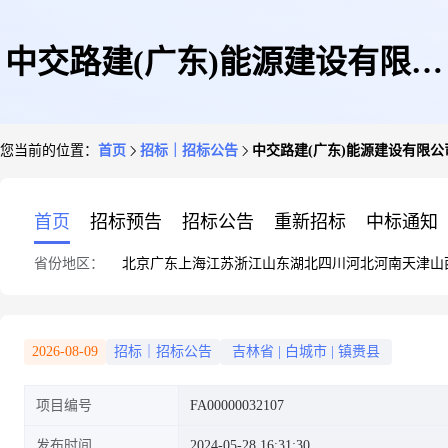
中交路建(广东)能源建设有限公
您当前的位置：
首页
招标｜招标公告
中交路建(广东)能源建设有限
司引嫩入白扩建一期工程施工二
首页
招标预告
招标公告
重新招标
中标通知
省份地区：
北京
广东
上海
江苏
浙江
山东
湖北
四川
河北
河南
天津
山
标段项目材料采购询价公告
2026-08-09
招标｜招标公告
吉林省
|
白城市
|
镇赉县
项目编号
FA00000032107
发布时间
2024-05-28 16:31:30