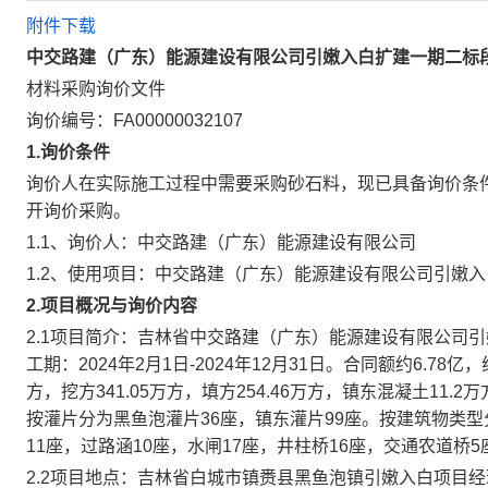
附件下载
中交路建（广东）能源建设有限公司引嫩入白扩建一期二标
材料
采购
询价
文件
询价编号：
FA00000032107
1.
询价条件
询价人在实际施工过程中需要采购砂石料，现已具备询价条
开询价采购。
1.1、询价人：中交路建（广东）能源建设有限公司
1.2、使用项目：中交路建（广东）能源建设有限公司引嫩
2.
项目概况与询价内容
2.1项目简介：
吉林省中交路建（广东）能源建设有限公司引
工期：
2024年2月1日-2024年12月31日。合同额约6.78
方，挖方341.05万方，填方254.46万方，镇东混凝土11
按灌片分为黑鱼泡灌片36座，镇东灌片99座。按建筑物类型
11座，过路涵10座，水
闸
17座，井柱桥16座，交通农道桥
2.2项目地点：
吉林省白城市镇赉县黑鱼泡镇引嫩入白项目经