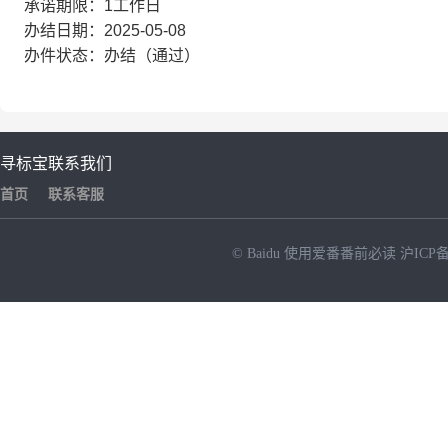
承诺期限：1工作日
办结日期：2025-05-08
办件状态：办结（通过）
寻标宝
联系我们
首页
联系客服
© Baidu
使用爱番番前必读
沪ICP备
NEW
HOT