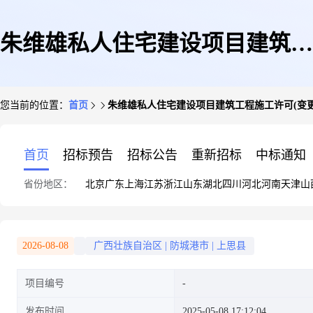
朱维雄私人住宅建设项目建筑工
您当前的位置：
首页
朱维雄私人住宅建设项目建筑工程施工许可(变更
程施工许可(变更)
首页
招标预告
招标公告
重新招标
中标通知
省份地区：
北京
广东
上海
江苏
浙江
山东
湖北
四川
河北
河南
天津
山
2026-08-08
广西壮族自治区
|
防城港市
|
上思县
项目编号
发布时间
2025-05-08 17:12:04