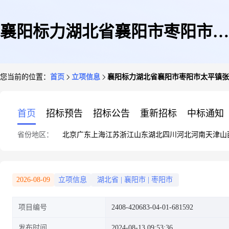
襄阳标力湖北省襄阳市枣阳市太
您当前的位置：
首页
立项信息
襄阳标力湖北省襄阳市枣阳市太平镇张庄
平镇张庄村二组张宗宣25.6KW
首页
招标预告
招标公告
重新招标
中标通知
省份地区：
北京
广东
上海
江苏
浙江
山东
湖北
四川
河北
河南
天津
山
屋顶分布式光伏发电项目
2026-08-09
立项信息
湖北省
|
襄阳市
|
枣阳市
项目编号
2408-420683-04-01-681592
发布时间
2024-08-13 09:53:36