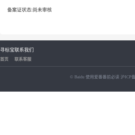
备案证状态:尚未审核
寻标宝
联系我们
首页
联系客服
© Baidu
使用爱番番前必读
沪ICP备
NEW
HOT