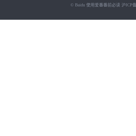
© Baidu
使用爱番番前必读
沪ICP备
NEW
HOT
暂时没有搜索结果…