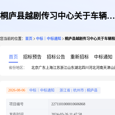
桐庐县越剧传习中心关于车辆租
您当前的位置：
首页
中标｜中标通知
桐庐县越剧传习中心关于车辆租
赁的框架协议采购项目成交公告
首页
招标预告
招标公告
重新招标
中标通知
省份地区：
北京
广东
上海
江苏
浙江
山东
湖北
四川
河北
河南
天津
山
2026-08-06
中标｜中标通知
浙江省
|
杭州市
|
桐庐县
项目编号
2271101000010606868
发布时间
2024-03-26 11:47:58