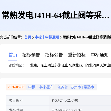
常熟发电J41H-64截止阀等采购
您当前的位置：
首页
中标｜中标通知
常熟发电J41H-64截止阀等采
结果公告
首页
招标预告
招标公告
重新招标
中标通知
省份地区：
北京
广东
上海
江苏
浙江
山东
湖北
四川
河北
河南
天津
山
2026-08-08
中标｜中标通知
江苏省
|
苏州市
|
常熟市
项目编号
P-XJ-24-00235701
发布时间
2024-05-30 18:27:32