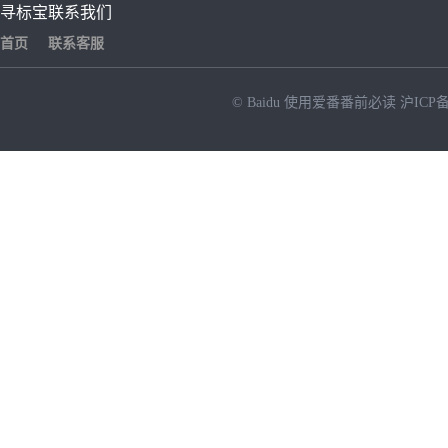
寻标宝
联系我们
首页
联系客服
© Baidu
使用爱番番前必读
沪ICP备
NEW
HOT
暂时没有搜索结果…