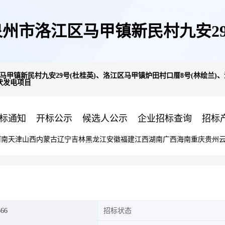
州市洛江区马甲镇新民村九安29
甲镇新民村九安29号(杜桂英)、洛江区马甲镇炉田村口厝8号(林绘兰)、
光伏发电项目
甲镇溪林村双溪口43-7号(杜丽
标通知
开标公示
候选人公示
企业招标查询
招标
河南
天津
山西
内蒙古
辽宁
吉林
黑龙江
安徽
福建
江西
湖南
广西
海南
重庆
贵州
荣)4户180KW屋顶分布式光伏
666
招标状态