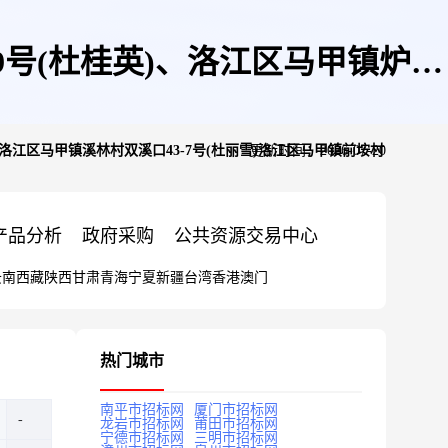
号(杜桂英)、洛江区马甲镇炉田
洛江区马甲镇溪林村双溪口43-7号(杜丽雪)洛江区马甲镇前垵村
更新时间：2026-07-20
雪)洛江区马甲镇前垵村社头34号
产品分析
政府采购
公共资源交易中心
云南
西藏
陕西
甘肃
青海
宁夏
新疆
台湾
香港
澳门
发电项目
热门城市
南平市招标网
厦门市招标网
龙岩市招标网
莆田市招标网
宁德市招标网
三明市招标网