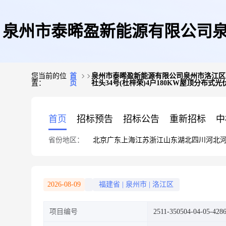
泉州市泰晞盈新能源有限公司泉
您当前的位
首
泉州市泰晞盈新能源有限公司泉州市洛江区马
置：
页
社头34号(杜梓荣)4户180KW屋顶分布式
村口厝8号(林绘兰)、洛江区马
首页
招标预告
招标公告
重新招标
中
省份地区：
北京
广东
上海
江苏
浙江
山东
湖北
四川
河北
(杜梓
2026-08-09
福建省
|
泉州市
|
洛江区
项目编号
2511-350504-04-05-428