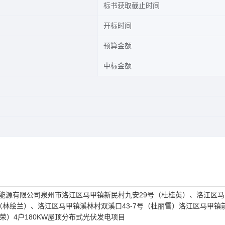
标书获取截止时间
开标时间
预算金额
中标金额
能源有限公司泉州市洛江区马甲镇新民村九安29号（杜桂英）、洛江区马
（林绘兰）、洛江区马甲镇溪林村双溪口43-7号（杜丽雪）洛江区马甲镇
荣）4户180KW屋顶分布式光伏发电项目