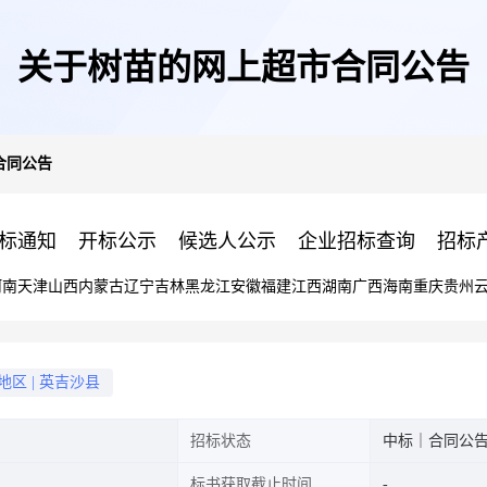
关于树苗的网上超市合同公告
合同公告
标通知
开标公示
候选人公示
企业招标查询
招标
河南
天津
山西
内蒙古
辽宁
吉林
黑龙江
安徽
福建
江西
湖南
广西
海南
重庆
贵州
地区
|
英吉沙县
招标状态
中标｜合同公
标书获取截止时间