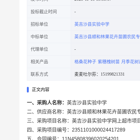
投标截止时间
招标单位
英吉沙县实验中学
中标单位
英吉沙县顺和林果花卉苗圃农民专
代理单位
相关产品
格桑花种子
紫穗槐树苗
月季花树
联系方式
麦麦吐尔荪：15199821331
正文内容
一、采购人名称：
英吉沙县实验中学
二、供应商名称：
英吉沙县顺和林果花卉苗圃农民
三、采购项目名称：
英吉沙县实验中学网上超市项
四、采购项目编号：
2351101000024417289
五、合同编号：
11N45808396020254201