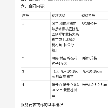
六、合同内容：
序号
标项名称
规格型号
1
凝慧 树苗桃树苗
凝慧5公分
嫁接水蜜桃庭院花
园别墅地栽特大果
树苗带土球易活
桃树苗【5公分
粗】
2
玥缪 树苗 格桑花
玥缪1斤装
种子1斤装
3
飞沭 飞沭 10-15c
飞沭10-15cm
m 月季花 树苗
4
送开心 送开心 0.3
送开心0.3-0.5cm
-0.5cm 紫穗槐树
苗
服务要求或标的基本概况：