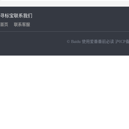
寻标宝
联系我们
首页
联系客服
© Baidu
使用爱番番前必读
沪ICP备
NEW
HOT
暂时没有搜索结果…