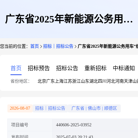
广东省2025年新能源公务用车
您当前的位置：
首页
招标｜招标公告
广东省2025年新能源公务用车“
“统采分签”项目(纯电动SUV包
首页
招标预告
招标公告
重新招标
中标通知
省份地区：
北京
广东
上海
江苏
浙江
山东
湖北
四川
河北
河南
天津
山
组)
2026-08-07
招标｜招标公告
广东省
|
佛山市
|
顺德区
项目编号
440606-2025-03952
发布时间
2025-07-03 20:21:43