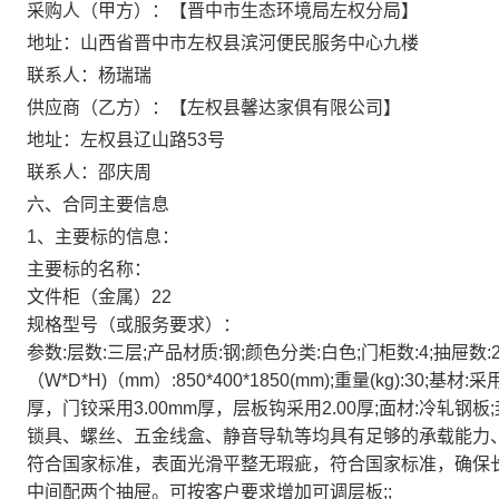
采购人（甲方）：【晋中市生态环境局左权分局】
地址：山西省晋中市左权县滨河便民服务中心九楼
联系人：杨瑞瑞
供应商（乙方）：【左权县馨达家俱有限公司】
地址：左权县辽山路53号
联系人：邵庆周
六、合同主要信息
1、主要标的信息：
主要标的名称：
文件柜（金属）22
规格型号（或服务要求）：
参数:层数:三层;产品材质:钢;颜色分类:白色;门柜数:4;抽屉数:
（W*D*H)（mm）:850*400*1850(mm);重量(kg):3
厚，门铰采用3.00mm厚，层板钩采用2.00厚;面材:冷轧钢板
锁具、螺丝、五金线盒、静音导轨等均具有足够的承载能力、耐腐
符合国家标准，表面光滑平整无瑕疵，符合国家标准，确保长
中间配两个抽屉。可按客户要求增加可调层板;;