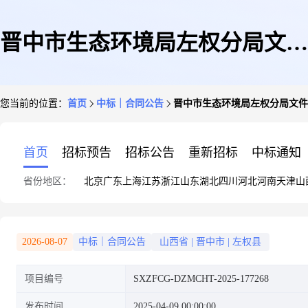
晋中市生态环境局左权分局文件
您当前的位置：
首页
中标｜合同公告
晋中市生态环境局左权分局文件
柜直接选定采购合同
首页
招标预告
招标公告
重新招标
中标通知
省份地区：
北京
广东
上海
江苏
浙江
山东
湖北
四川
河北
河南
天津
山
2026-08-07
中标｜合同公告
山西省
|
晋中市
|
左权县
项目编号
SXZFCG-DZMCHT-2025-177268
发布时间
2025-04-09 00:00:00