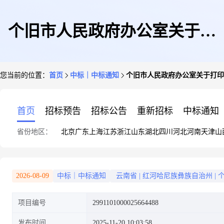
个旧市人民政府办公室关于打
您当前的位置：
首页
中标｜中标通知
个旧市人民政府办公室关于打印
印/复印纸的框架协议采购项目
首页
招标预告
招标公告
重新招标
中标通知
省份地区：
北京
广东
上海
江苏
浙江
山东
湖北
四川
河北
河南
天津
山
成交公告
2026-08-09
中标｜中标通知
云南省
|
红河哈尼族彝族自治州
|
项目编号
2991101000025664488
发布时间
2025-11-20 10:03:58