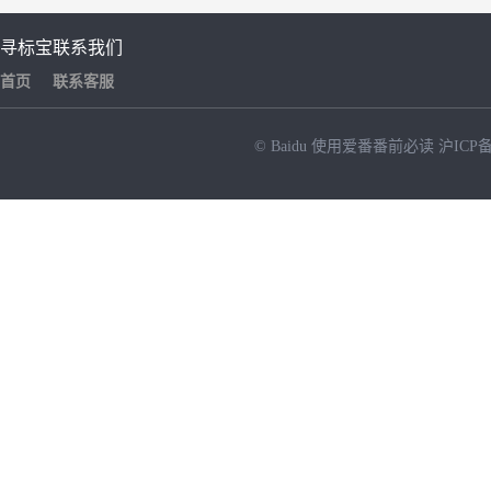
寻标宝
联系我们
首页
联系客服
© Baidu
使用爱番番前必读
沪ICP备
NEW
HOT
暂时没有搜索结果…