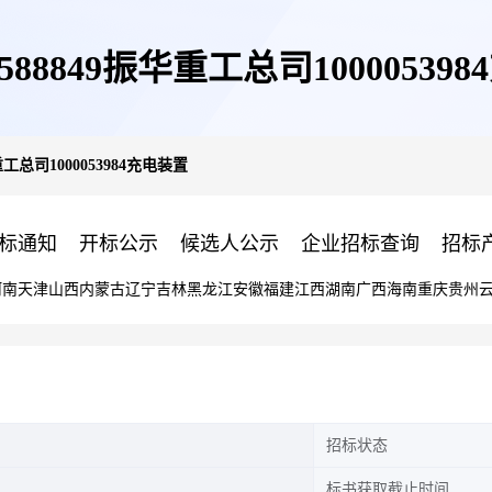
00588849振华重工总司10000539
华重工总司1000053984充电装置
标通知
开标公示
候选人公示
企业招标查询
招标
河南
天津
山西
内蒙古
辽宁
吉林
黑龙江
安徽
福建
江西
湖南
广西
海南
重庆
贵州
招标状态
标书获取截止时间