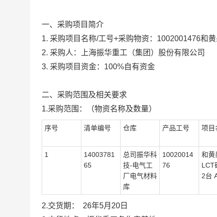
一、采购项目简介
1. 采购项目名称/工号+采购物资：
1002001476
和黄
2. 采购人：上海振华重工（集团）股份有限公司
3. 采购项目资金：100%自有资金
二、采购范围及相关要求
1.采购范围：（物资名称及数量）
序号
清单编号
仓库
产品工号
项目
1
14003781
总司振华科
10020014
和黄
65
技-电气工
76
LCT
厂电气材料
2台 
库
2.交货期：
26年5月20日