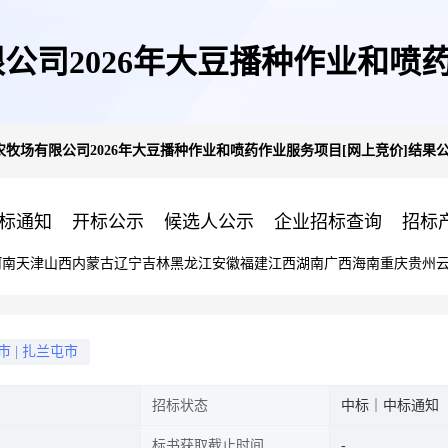
公司2026年大豆播种作业和喷药
牧场有限公司2026年大豆播种作业和喷药作业服务项目[网上竞价]结果
告
标通知
开标公示
候选人公示
企业招标查询
招标
河南
天津
山西
内蒙古
辽宁
吉林
黑龙江
安徽
福建
江西
湖南
广西
海南
重庆
贵州
市
|
扎兰屯市
招标状态
中标｜中标通知
标书获取截止时间