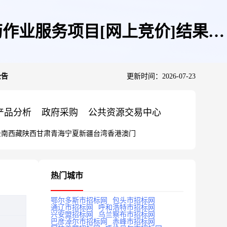
作业服务项目[网上竞价]结果公
公告
更新时间：2026-07-23
产品分析
政府采购
公共资源交易中心
云南
西藏
陕西
甘肃
青海
宁夏
新疆
台湾
香港
澳门
热门城市
鄂尔多斯市招标网
包头市招标网
通辽市招标网
呼和浩特市招标网
兴安盟招标网
乌兰察布市招标网
巴彦淖尔市招标网
赤峰市招标网