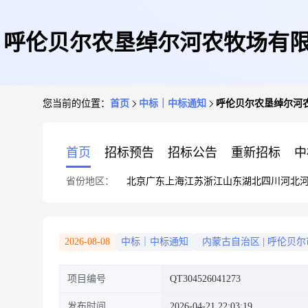
呼伦贝尔农垦绰尔河农牧场有限
您当前的位置：
首页
中标｜中标通知
呼伦贝尔农垦绰尔河农
首页
招标预告
招标公告
重新招标
中
省份地区：
北京
广东
上海
江苏
浙江
山东
湖北
四川
河北
2026-08-08
中标｜中标通知
内蒙古自治区
|
呼伦贝尔
项目编号
QT304526041273
发布时间
2026-04-21 22:03:19