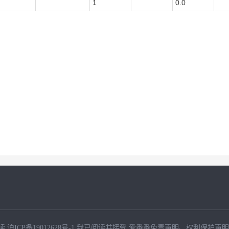
1
0.0
读
沪ICP备19012628号-1
我已阅读并接受
爱番番免责声明
、
权利保护声明