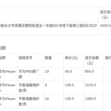
成交金
（元）
省长沙市芙蓉区朝阳街道五一东路001号地下层第三层E区3E20
3420.0
额:
品牌
规格型号
数量
单价(元)
成交金额
报
（元）
华为/Huaw
华为PAD原厂
19
45.0
855.0
i
膜
华为/Huaw
平板电脑保护
9
135.0
1215.0
i
套/壳
华为/Huaw
平板电脑保护
10
135.0
1350.0
i
套/壳