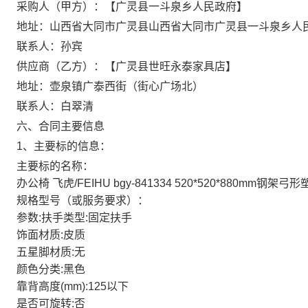
采购人（甲方）：【广灵县一斗泉乡人民政府】
地址：山西省大同市广灵县山西省大同市广灵县一斗泉乡人
联系人：孙宾
供应商（乙方）：【广灵县世旺永泰家具店】
地址：壶泉镇广泰西街（街心广场北）
联系人：白翠清
六、合同主要信息
1、主要标的信息：
主要标的名称：
办公椅 飞虎/FEIHU bgy-841334 520*520*880
规格型号（或服务要求）：
参数:扶手类型:固定扶手
饰面材质:皮质
五星脚材质:无
颜色分类:黑色
靠背高度(mm):125以下
是否可旋转:否