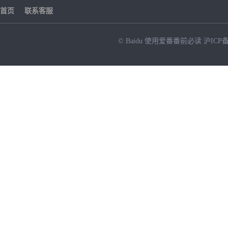
首页
联系客服
© Baidu
使用爱番番前必读
沪ICP备
NEW
HOT
暂时没有搜索结果…