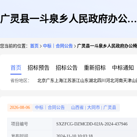
广灵县一斗泉乡人民政府办公椅
您当前的位置：
首页
中标｜合同公告
广灵县一斗泉乡人民政府办公椅
直接选定采购合同
首页
招标预告
招标公告
重新招标
中标通知
省份地区：
北京
广东
上海
江苏
浙江
山东
湖北
四川
河北
河南
天津
山
2026-08-06
中标｜合同公告
山西省
|
大同市
|
广灵县
项目编号
SXZFCG-DZMCDD-02JA-2024-437946
发布时间
2024-11-10 10:03:18