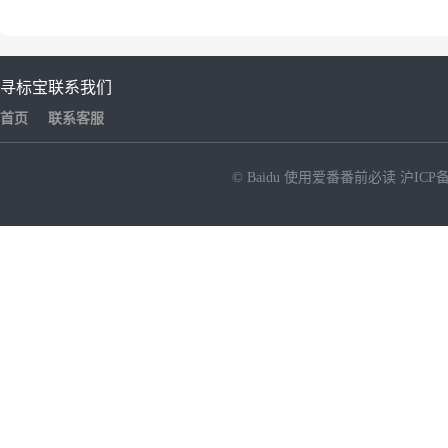
寻标宝
联系我们
首页
联系客服
© Baidu
使用爱番番前必读
沪ICP备
NEW
HOT
暂时没有搜索结果…