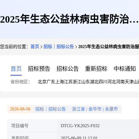
2025年生态公益林病虫害防治服
您当前的位置：
首页
招标｜招标公告
2025年生态公益林病虫害防治
务项目询价公告
首页
招标预告
招标公告
重新招标
中标通知
省份地区：
北京
广东
上海
江苏
浙江
山东
湖北
四川
河北
河南
天津
山
2026-08-06
招标｜招标公告
浙江省
|
金华市
|
永康市
项目编号
DTCG-YK2025-F032
发布时间
2025-06-09 11:12:01