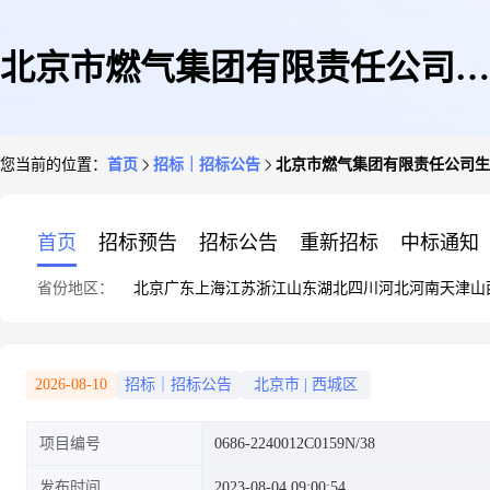
北京市燃气集团有限责任公司生
您当前的位置：
首页
招标｜招标公告
北京市燃气集团有限责任公司生
产运行系统—防腐管理(三期)建
首页
招标预告
招标公告
重新招标
中标通知
省份地区：
北京
广东
上海
江苏
浙江
山东
湖北
四川
河北
河南
天津
山
设项目招标公告
2026-08-10
招标｜招标公告
北京市
|
西城区
项目编号
0686-2240012C0159N/38
发布时间
2023-08-04 09:00:54