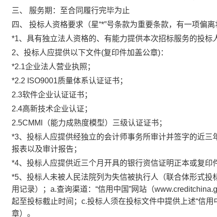
三、
服务期：至合同履行完毕为止
四、
投标人资格要求
（星“*”号条款为重要条款，有一项偏
*1
、具有独立法人资格的、有能力提供本次招标服务的投标
2
、投标人应提供以下文件(复印件加盖公章)：
*2.1
企业法人营业执照；
*2.2
ISO9001
质量体系认证证书
；
2.3
软件企业认证证书；
2.4
高新技术企业认证；
2.5CMMI
（能力成熟度模型）三级认证证书；
*3
、投标人应提供经独立的会计师事务所审计并签字的近三年（
报表以及审计报告；
*4
、投标人应提供近三个月开具的银行资信证明正本或复印
*5
、投标人未被人民法院列为失信被执行人（联合体形式投
用记录）；a.查询渠道：“信用中国”网站（www.creditchi
起至投标截止时间；c.投标人须在投标文件中提供上述“信
章）。