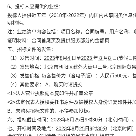
6
、投标人应提供的业绩：
投标人提供近五年（2018年-2022年）内国内从事同类
明材料。
注：业绩清单内容包括：项目名称，合同编号，用户名称，
证明材料：合同首尾页及提供服务部分的金额页
五、招标文件的发售：
（1）发售时间：
2023
年
8
月
4
日至
2023
年
8
月
8
日(节假日
（2）发售地点：北京市朝阳区建外大街甲三号北京国际贸易
（3）发售价格: 每套售价为（含电子版）：人民币
500
元。
（4）其他要求： A、购买时请提交
<1>
法人营业执照副本复印件并加盖公章
<2>
法定代表人授权委托书原件及被授权人身份证复印件并
B
、未购买招标文件的，不得参加投标。
六、投标截止时间：
2023
年
8
月
25
日
9
时
30
分（北京时间）
七、开标时间及地点：
2023
年
8
月
25
日
9
时
30
分（北京时间