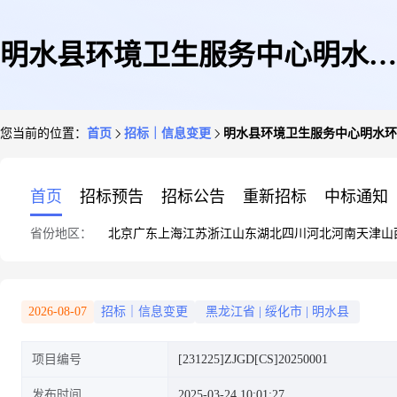
明水县环境卫生服务中心明水环
您当前的位置：
首页
招标｜信息变更
明水县环境卫生服务中心明水环
境卫生服务中心清雪设备采购项
首页
招标预告
招标公告
重新招标
中标通知
省份地区：
北京
广东
上海
江苏
浙江
山东
湖北
四川
河北
河南
天津
山
目采购更正公告(第一次)
2026-08-07
招标｜信息变更
黑龙江省
|
绥化市
|
明水县
项目编号
[231225]ZJGD[CS]20250001
发布时间
2025-03-24 10:01:27