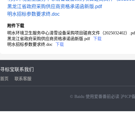
黑龙江省政府采购供应商资格承诺函新版.pdf
明水招标参数要求终.doc
附件下载
明水环境卫生服务中心清雪设备采购项目磋商文件（2025032402）.pd
黑龙江省政府采购供应商资格承诺函新版.pdf
下载
明水招标参数要求终.doc
下载
寻标宝
联系我们
首页
联系客服
© Baidu
使用爱番番前必读
沪ICP备
NEW
HOT