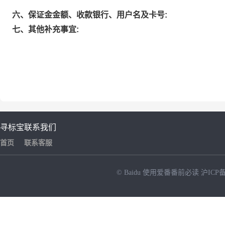
六、保证金金额、收款银行、用户名及卡号:
七、其他补充事宜:
寻标宝
联系我们
首页
联系客服
© Baidu
使用爱番番前必读
沪ICP备
NEW
HOT