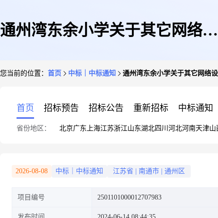
通州湾东余小学关于其它网络设
您当前的位置：
首页
中标｜中标通知
通州湾东余小学关于其它网络设
备的网上商城采购项目成交公告
首页
招标预告
招标公告
重新招标
中标通知
省份地区：
北京
广东
上海
江苏
浙江
山东
湖北
四川
河北
河南
天津
山
2026-08-08
中标｜中标通知
江苏省
|
南通市
|
通州区
项目编号
2501101000012707983
发布时间
2024-06-14 08:44:35