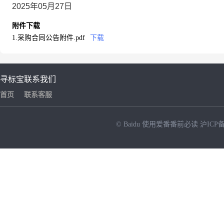
2025年05月27日
附件下载
1.采购合同公告附件.pdf
下载
寻标宝
联系我们
首页
联系客服
© Baidu
使用爱番番前必读
沪ICP备
NEW
HOT