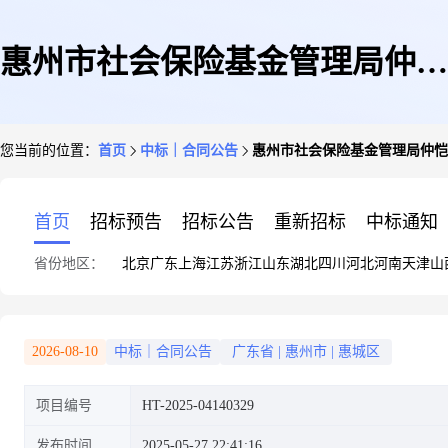
惠州市社会保险基金管理局仲恺
您当前的位置：
首页
中标｜合同公告
惠州市社会保险基金管理局仲恺
分局惠州市社会保险基金管理局
首页
招标预告
招标公告
重新招标
中标通知
省份地区：
北京
广东
上海
江苏
浙江
山东
湖北
四川
河北
河南
天津
山
仲恺分局审计服务定点服务定点
2026-08-10
中标｜合同公告
广东省
|
惠州市
|
惠城区
项目编号
HT-2025-04140329
议价采购合同的合同公告
发布时间
2025-05-27 22:41:16