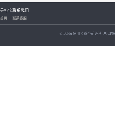
寻标宝
联系我们
首页
联系客服
© Baidu
使用爱番番前必读
沪ICP备
NEW
HOT
暂时没有搜索结果…