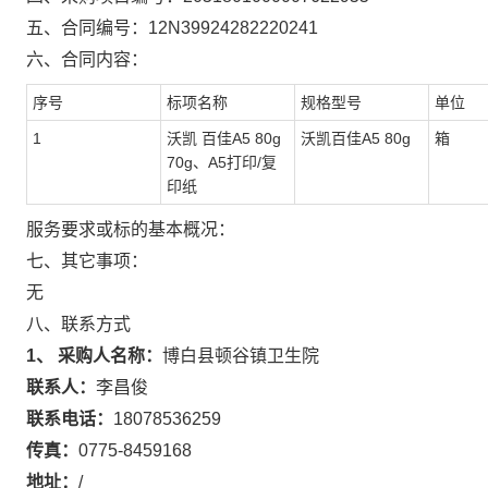
五、合同编号：
12N39924282220241
六、合同内容：
序号
标项名称
规格型号
单位
1
沃凯 百佳A5 80g
沃凯百佳A5 80g
箱
70g、A5打印/复
印纸
服务要求或标的基本概况：
七、其它事项：
无
八、联系方式
1、 采购人名称：
博白县顿谷镇卫生院
联系人：
李昌俊
联系电话：
18078536259
传真：
0775-8459168
地址：
/