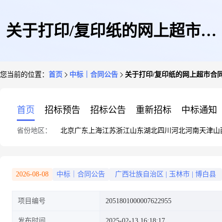
关于打印/复印纸的网上超市合
您当前的位置：
首页
中标｜合同公告
关于打印/复印纸的网上超市合
同公告
首页
招标预告
招标公告
重新招标
中标通知
省份地区：
北京
广东
上海
江苏
浙江
山东
湖北
四川
河北
河南
天津
山
2026-08-08
中标｜合同公告
广西壮族自治区
|
玉林市
|
博白县
项目编号
2051801000007622955
发布时间
2025-02-13 16:18:17