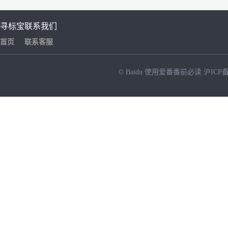
寻标宝
联系我们
首页
联系客服
© Baidu
使用爱番番前必读
沪ICP备
NEW
HOT
暂时没有搜索结果…