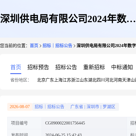
深圳供电局有限公司2024年数字
您当前的位置：
首页
招标｜招标公告
深圳供电局有限公司2024年
化项目第十一批次服务专项公开
首页
招标预告
招标公告
重新招标
中标通知
省份地区：
北京
广东
上海
江苏
浙江
山东
湖北
四川
河北
河南
天津
山
招标招标公告
2026-08-07
招标｜招标公告
广东省
|
深圳市
|
罗湖区
项目编号
CG0900022001756445
招
发布时间
2024-06-25 15:42:43
标