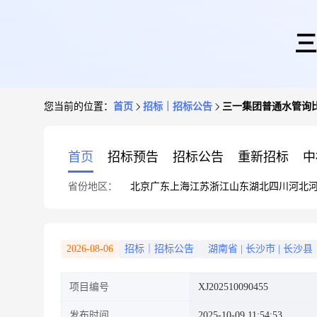
三
您当前的位置：
首页
招标｜招标公告
三一集团普通水管询
首页
招标预告
招标公告
重新招标
中
省份地区：
北京
广东
上海
江苏
浙江
山东
湖北
四川
河北
2026-08-06
招标｜招标公告
湖南省
|
长沙市
|
长沙县
项目编号
XJ202510090455
发布时间
2025-10-09 11:54:53