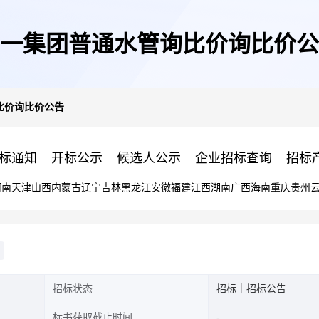
一集团普通水管询比价询比价公
比价询比价公告
标通知
开标公示
候选人公示
企业招标查询
招标
河南
天津
山西
内蒙古
辽宁
吉林
黑龙江
安徽
福建
江西
湖南
广西
海南
重庆
贵州
招标状态
招标｜招标公告
标书获取截止时间